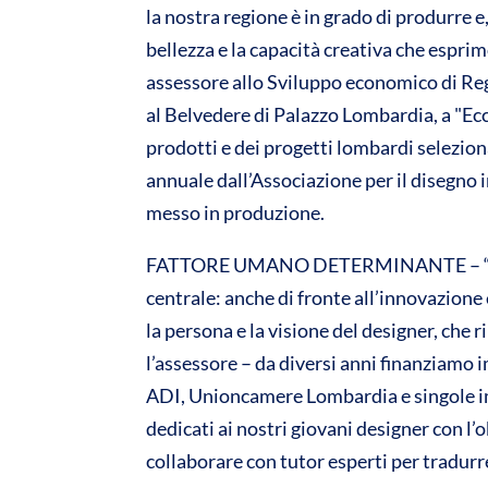
la nostra regione è in grado di produrre e,
s
b
er
bellezza e la capacità creativa che espri
A
o
assessore allo Sviluppo economico di Reg
p
o
al Belvedere di Palazzo Lombardia, a "Ec
p
k
prodotti e dei progetti lombardi selezion
annuale dall’Associazione per il disegno i
messo in produzione.
FATTORE UMANO DETERMINANTE – “In que
centrale: anche di fronte all’innovazione e
la persona e la visione del designer, che
l’assessore – da diversi anni finanziamo 
ADI, Unioncamere Lombardia e singole im
dedicati ai nostri giovani designer con l’ob
collaborare con tutor esperti per tradurre