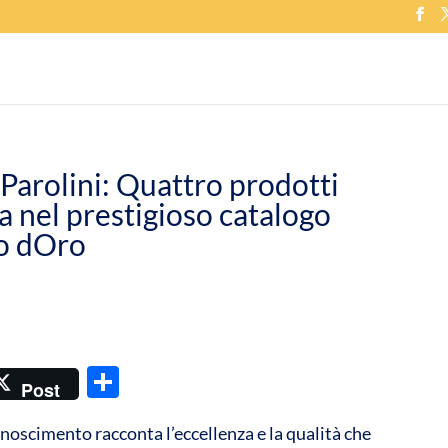
 Parolini: Quattro prodotti
ia nel prestigioso catalogo
 dOro
C
Post
o
noscimento racconta l’eccellenza e la qualità che
n