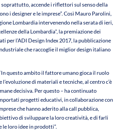
 soprattutto, accende i riflettori sul senso della
di
mono i designer e le imprese”. Così Mauro Parolini,
vi
ione Lombardia intervenendo nella serata di ieri,
di
cellenze della Lombardia", la premiazione dei
ati per l’ADI Design Index 2017, la pubblicazione
ndustriale che raccoglie il miglior design italiano
sto ambito il fattore umano gioca il ruolo
 l’evoluzione di materiali e tecniche, al centro c’è
 rimane decisiva. Per questo – ha continuato
importati progetti educativi, in collaborazione con
prese che hanno aderito alla call pubblica,
iettivo di sviluppare la loro creatività, e di farli
 le loro idee in prodotti”.