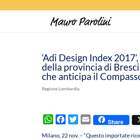
‘Adi Design Index 2017’,
della provincia di Bresc
che anticipa il Compasso
Regione Lombardia
W
F
T
E
Share
h
ac
w
m
Milano, 22 nov. – “Questo importate rico
at
e
itt
ail