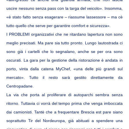
uscire nessuno senza pass con la targa del veicolo». Insomma,
«è stato fatto senza esagerare – riassume lassessore – ma cè
tutto quello che serve per garantire comfort e sicurezza».
I PROBLEMI organizzativi che ne ritardano lapertura non sono
meglio precisati. Ma pare sia tutto pronto. Lungo lautostrada ci
sono già i cartelli che lo segnalano, anche se per ora sono
oscurati. La gara per la gestione della ristorazione è andata in
porto, vinta dalla catena MyChef, «una delle più grandi sul
mercato». Tutto il resto sarà gestito direttamente da
Centropadane.
La via che porta al proliferare di autoparchi sembra senza
ritorno. Tuttavia ci vorrà del tempo prima che venga imboccata
dai camionisti. Tantè che a frequentare Brescia est pare siano
soprattutto Tir del Nordeuropa, già abituati a spendere una