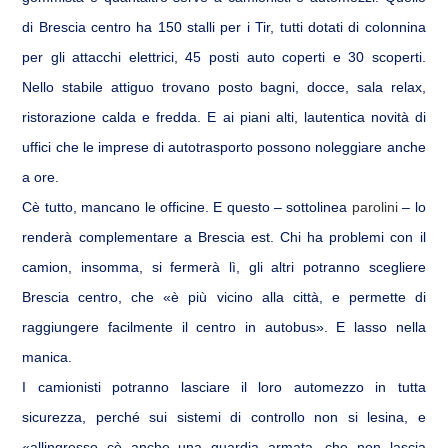
di Brescia centro ha 150 stalli per i Tir, tutti dotati di colonnina
per gli attacchi elettrici, 45 posti auto coperti e 30 scoperti.
Nello stabile attiguo trovano posto bagni, docce, sala relax,
ristorazione calda e fredda. E ai piani alti, lautentica novità di
uffici che le imprese di autotrasporto possono noleggiare anche
a ore.
Cè tutto, mancano le officine. E questo – sottolinea
parolini
– lo
renderà complementare a Brescia est. Chi ha problemi con il
camion, insomma, si fermerà lì, gli altri potranno scegliere
Brescia centro, che «è più vicino alla città, e permette di
raggiungere facilmente il centro in autobus». E lasso nella
manica.
I camionisti potranno lasciare il loro automezzo in tutta
sicurezza, perché sui sistemi di controllo non si lesina, e
«allingresso cè anche una guardia armata, che non lascia