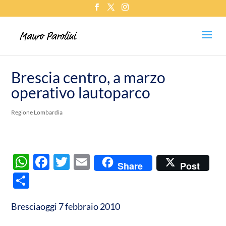
Brescia centro, a marzo
operativo lautoparco
Regione Lombardia
W
F
T
E
Share
Post
h
ac
w
m
C
at
e
itt
ail
o
s
b
er
Bresciaoggi 7 febbraio 2010
n