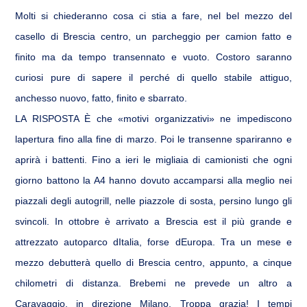
A
o
di
p
o
Molti si chiederanno cosa ci stia a fare, nel bel mezzo del
vi
casello di Brescia centro, un parcheggio per camion fatto e
p
k
di
finito ma da tempo transennato e vuoto. Costoro saranno
curiosi pure di sapere il perché di quello stabile attiguo,
anchesso nuovo, fatto, finito e sbarrato.
LA RISPOSTA È che «motivi organizzativi» ne impediscono
lapertura fino alla fine di marzo. Poi le transenne spariranno e
aprirà i battenti. Fino a ieri le migliaia di camionisti che ogni
giorno battono la A4 hanno dovuto accamparsi alla meglio nei
piazzali degli autogrill, nelle piazzole di sosta, persino lungo gli
svincoli. In ottobre è arrivato a Brescia est il più grande e
attrezzato autoparco dItalia, forse dEuropa. Tra un mese e
mezzo debutterà quello di Brescia centro, appunto, a cinque
chilometri di distanza. Brebemi ne prevede un altro a
Caravaggio, in direzione Milano. Troppa grazia! I tempi