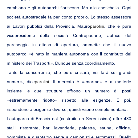
cambiano e gli autoparchi fioriscono. Ma alla chetichella. Ogni
società autostradale fa per conto proprio. Lo stesso assessore
ai Lavori pubblici della Provincia, Mauro
parolini
, che è pure
vicepresidente della società Centropadane, autrice del
parcheggio in attesa di apertura, ammette che il nuovo
autoparco «è nato in maniera autonoma con il contributo del
ministero dei Trasporti». Dunque senza coordinamento.
Tanto la concorrenza, che pure ci sarà, «si farà sui grandi
numeri», dice
parolini
. Il mercato è «enorme» e a metterle
insieme le due strutture offrono un numero di posti
«estremamente ridotto» rispetto alle esigenze. E poi,
rispondono a esigenze diverse, quindi «sono complementari».
Lautoparco di Brescia est (costruito da Serenissima) offre 430
stalli, ristorante, bar, lavanderia, palestra, sauna, officine,
gommista e quantaltro serve a camionisti e automezzi. Quello