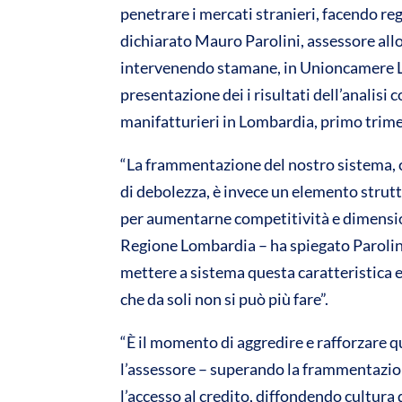
penetrare i mercati stranieri, facendo r
A
o
dichiarato Mauro Parolini, assessore al
p
o
intervenendo stamane, in Unioncamere L
p
k
presentazione dei i risultati dell’analisi 
manifatturieri in Lombardia, primo trim
“La frammentazione del nostro sistema, c
di debolezza, è invece un elemento strutt
per aumentarne competitività e dimensi
Regione Lombardia – ha spiegato Parolini
mettere a sistema questa caratteristica e 
che da soli non si può più fare”.
“È il momento di aggredire e rafforzare q
l’assessore – superando la frammentazion
l’accesso al credito, diffondendo cultura