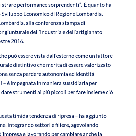
egistrare performance sorprendenti”. È quanto ha
vi
lo Sviluppo Economico di Regione Lombardia,
di
ombardia, alla conferenza stampa di
congiunturale dell’industria e dell’artigianato
estre 2016.
he può essere vista dall’esterno come un fattore
urale distintivo che merita di essere valorizzato
one senza perdere autonomia ed identità.
 – è impegnata in maniera sussidiaria per
dare strumenti ai più piccoli per fare insieme ciò
uesta timida tendenza di ripresa – ha aggiunto
e, integrando settori e filiere, agevolando
 d’impresa e lavorando per cambiare anche la