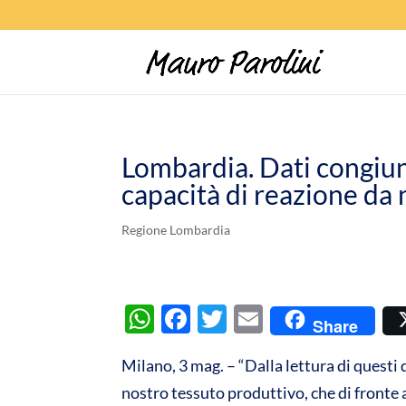
Lombardia. Dati congiunt
capacità di reazione da 
Regione Lombardia
W
F
T
E
Share
h
ac
w
m
Milano, 3 mag. – “Dalla lettura di questi
at
e
itt
ail
nostro tessuto produttivo, che di fronte 
s
b
er