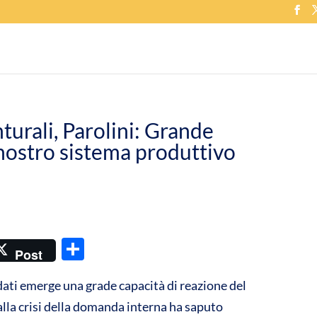
urali, Parolini: Grande
nostro sistema produttivo
C
Post
o
 dati emerge una grade capacità di reazione del
n
alla crisi della domanda interna ha saputo
di