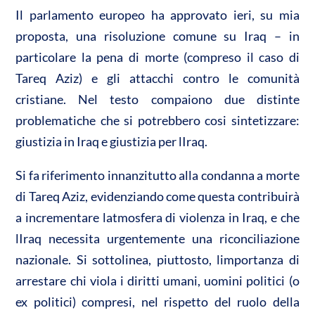
A
o
di
Il parlamento europeo ha approvato ieri, su mia
p
o
vi
proposta, una risoluzione comune su Iraq – in
p
k
di
particolare la pena di morte (compreso il caso di
Tareq Aziz) e gli attacchi contro le comunità
cristiane. Nel testo compaiono due distinte
problematiche che si potrebbero cosi sintetizzare:
giustizia in Iraq e giustizia per lIraq.
Si fa riferimento innanzitutto alla condanna a morte
di Tareq Aziz, evidenziando come questa contribuirà
a incrementare latmosfera di violenza in Iraq, e che
lIraq necessita urgentemente una riconciliazione
nazionale. Si sottolinea, piuttosto, limportanza di
arrestare chi viola i diritti umani, uomini politici (o
ex politici) compresi, nel rispetto del ruolo della