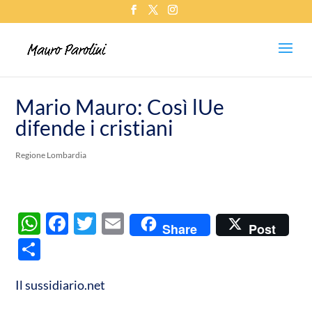
Mario Mauro: Così lUe
difende i cristiani
Regione Lombardia
W
F
T
E
Share
Post
h
ac
w
m
C
at
e
itt
ail
o
s
b
er
Il sussidiario.net
n