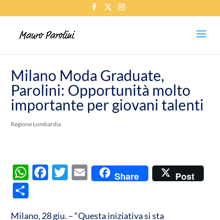
Milano Moda Graduate,
Parolini: Opportunità molto
importante per giovani talenti
Regione Lombardia
W
F
T
E
Share
Post
h
ac
w
m
C
at
e
itt
ail
o
s
b
er
Milano, 28 giu. – “Questa iniziativa si sta