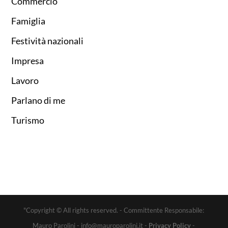
Commercio
Famiglia
Festività nazionali
Impresa
Lavoro
Parlano di me
Turismo
"Copyright © All rights reserved. - Committente Responsabile:
Mauro Parolini - info@mauroparolini.it -
Privacy Policy
-