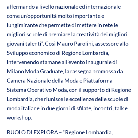
n
affermando a livello nazionale ed internazionale
A
o
di
come un’opportunità molto importante e
p
o
vi
lungimirante che permette di mettere in rete le
p
k
di
migliori scuole di premiare la creatività dei migliori
giovani talenti”. Così Mauro Parolini, assessore allo
Sviluppo economico di Regione Lombardia,
intervenendo stamane all’evento inaugurale di
Milano Moda Graduate, la rassegna promossa da
Camera Nazionale della Moda e Piattaforma
Sistema Operativo Moda, con il supporto di Regione
Lombardia, che riunisce le eccellenze delle scuole di
moda italiane in due giorni di sfilate, incontri, talk e
workshop.
RUOLO DI EXPLORA – “Regione Lombardia,