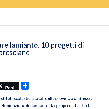
are lamianto. 10 progetti di
 bresciane
C
Post
o
istituti scolastici statali della provincia di Brescia
n
i eliminazione dellamianto dai propri edifici. Lo ha
di