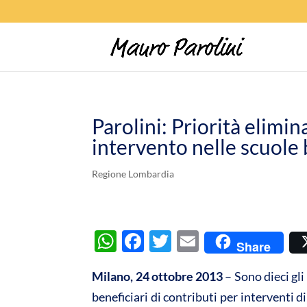
Parolini: Priorità elimin
intervento nelle scuole
Regione Lombardia
W
F
T
E
Share
h
ac
w
m
Milano, 24 ottobre 2013
– Sono dieci gli 
at
e
itt
ail
beneficiari di contributi per interventi d
s
b
er