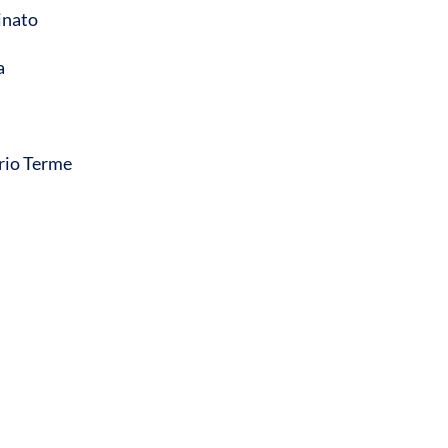
cinato
a
o
ario Terme