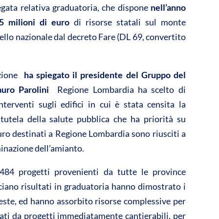
legata relativa graduatoria, che dispone
nell’anno
vi
5 milioni di euro
di risorse statali sul monte
di
ello nazionale dal decreto Fare (DL 69, convertito
zione 
ha spiegato il presidente del Gruppo del
auro Parolini
 Regione Lombardia ha scelto di
terventi sugli edifici in cui è stata censita la
utela della salute pubblica che ha priorità su
 euro destinati a Regione Lombardia sono riusciti a
minazione dell’amianto.
484 progetti provenienti da tutte le province
sciano risultati in graduatoria hanno dimostrato i
chieste, ed hanno assorbito risorse complessive per
vati da progetti immediatamente cantierabili, per