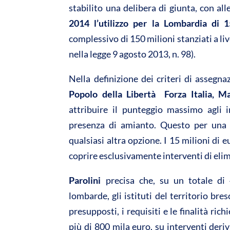
stabilito una delibera di giunta, con al
A
o
2014 l’utilizzo per la Lombardia di 1
p
o
complessivo di 150 milioni stanziati a liv
p
k
nella legge 9 agosto 2013, n. 98).
Nella definizione dei criteri di assegna
Popolo della Libertà  Forza Italia, M
attribuire il punteggio massimo agli in
presenza di amianto. Questo per una t
qualsiasi altra opzione. I 15 milioni di
coprire esclusivamente interventi di eli
Parolini
precisa che, su un totale di 
lombarde, gli istituti del territorio bre
presupposti, i requisiti e le finalità ri
più di 800 mila euro, su interventi deri