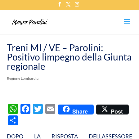
Treni MI / VE – Parolini:
Positivo limpegno della Giunta
regionale
Regione Lombardia
W
F
T
E
Share
Post
h
ac
w
m
C
at
e
itt
ail
o
s
b
er
DOPO LA RISPOSTA DELLASSESSORE