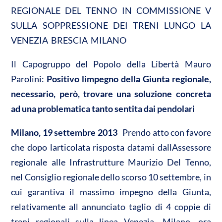
n
REGIONALE DEL TENNO IN COMMISSIONE V
A
o
di
SULLA SOPPRESSIONE DEI TRENI LUNGO LA
p
o
vi
VENEZIA  BRESCIA  MILANO
p
k
di
Il Capogruppo del Popolo della Libertà Mauro
Parolini: 
Positivo limpegno della Giunta regionale,
necessario, però, trovare una soluzione concreta
ad una problematica tanto sentita dai pendolari
Milano, 19 settembre 2013
 Prendo atto con favore
che dopo larticolata risposta datami dallAssessore
regionale alle Infrastrutture Maurizio Del Tenno,
nel Consiglio regionale dello scorso 10 settembre, in
cui garantiva il massimo impegno della Giunta,
relativamente all annunciato taglio di 4 coppie di
treni regionali sulla linea Venezia- Milano, ora