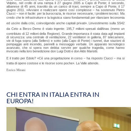
Volpino, nel crollo di una rampa il 27 giugno 2005 a Capo di Ponte; il secondo,
albanese di 45 anni, travolto da un carico di travi, sempre a Capo di Ponte, il 17
giugno 2011. «Avviare e realizzare opere così complesse – ha sostenuto Pietro
Ciucci – non è facile: per la burocrazia, le risorse necessarie, i problemi tecnici. Ma
credo che le infrastrutture e la logistica siano fondamentali per rilanciare leconomia
ed uscire dalla crisi, coinvolgendo anche capitali privati». Linvestimento sulla SS42
da Ceto a Berzo Demo è stato ingente: 195,7 milioni spesati dallAnas (meno un
contribiuto di 12 milioni della Regione). Grande importanza è stata data agli impianti
di sicurezza: una centrale di ventilazione, 22 ventilatori in galleria, 87 telecamere,
vie di fuga sopra (alla Sellero) e sotto (alla Capo di Ponte) i tunnel, due stazioni di
pompaggio anti incendio, pannelli a messaggio verbale. Un apparato tecnologico
avanzato, che si spera non debba servire per qualche tragedia, come hanno
invocato nella loro benedizione don Luigi Dotti e don Aldo Mariotti.
E il tratto per Edolo? «Cè una progettazione in corso – ha risposto Ciucci – ma si
tratta di opere costose e le risorse sono poche». La Valle attende.
Enrico Mirani
CHI ENTRA IN ITALIA ENTRA IN
EUROPA!