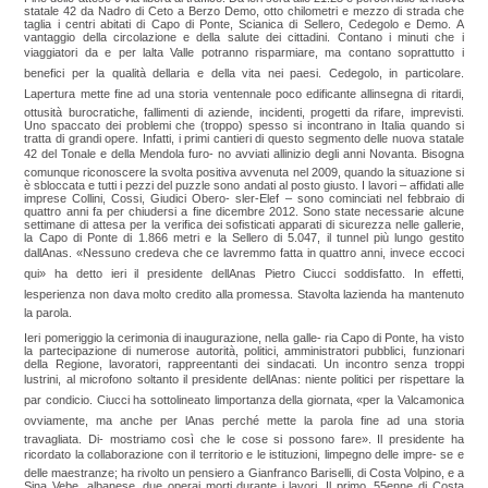
A
o
di
statale 42 da Nadro di Ceto a Berzo Demo, otto chilometri e mezzo di strada che
p
o
taglia i centri abitati di Capo di Ponte, Scianica di Sellero, Cedegolo e Demo. A
vi
vantaggio della circolazione e della salute dei cittadini. Contano i minuti che i
viaggiatori da e per lalta Valle potranno risparmiare, ma contano soprattutto i
p
k
di
benefici per la qualità dellaria e della vita nei paesi. Cedegolo, in particolare.
Lapertura mette fine ad una storia ventennale poco edificante allinsegna di ritardi,
ottusità burocratiche, fallimenti di aziende, incidenti, progetti da rifare, imprevisti.
Uno spaccato dei problemi che (troppo) spesso si incontrano in Italia quando si
tratta di grandi opere. Infatti, i primi cantieri di questo segmento delle nuova statale
42 del Tonale e della Mendola furo- no avviati allinizio degli anni Novanta. Bisogna
comunque riconoscere la svolta positiva avvenuta nel 2009, quando la situazione si
è sbloccata e tutti i pezzi del puzzle sono andati al posto giusto. I lavori – affidati alle
imprese Collini, Cossi, Giudici Obero- sler-Elef – sono cominciati nel febbraio di
quattro anni fa per chiudersi a fine dicembre 2012. Sono state necessarie alcune
settimane di attesa per la verifica dei sofisticati apparati di sicurezza nelle gallerie,
la Capo di Ponte di 1.866 metri e la Sellero di 5.047, il tunnel più lungo gestito
dallAnas. «Nessuno credeva che ce lavremmo fatta in quattro anni, invece eccoci
qui» ha detto ieri il presidente dellAnas Pietro Ciucci soddisfatto. In effetti,
lesperienza non dava molto credito alla promessa. Stavolta lazienda ha mantenuto
la parola.
Ieri pomeriggio la cerimonia di inaugurazione, nella galle- ria Capo di Ponte, ha visto
la partecipazione di numerose autorità, politici, amministratori pubblici, funzionari
della Regione, lavoratori, rappreentanti dei sindacati. Un incontro senza troppi
lustrini, al microfono soltanto il presidente dellAnas: niente politici per rispettare la
par condicio. Ciucci ha sottolineato limportanza della giornata, «per la Valcamonica
ovviamente, ma anche per lAnas perché mette la parola fine ad una storia
travagliata. Di- mostriamo così che le cose si possono fare». Il presidente ha
ricordato la collaborazione con il territorio e le istituzioni, limpegno delle impre- se e
delle maestranze; ha rivolto un pensiero a Gianfranco Bariselli, di Costa Volpino, e a
Sina Vebe, albanese, due operai morti durante i lavori. Il primo, 55enne di Costa