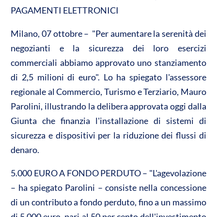
n
PAGAMENTI ELETTRONICI
A
o
di
p
o
vi
Milano, 07 ottobre – "Per aumentare la serenità dei
p
k
di
negozianti e la sicurezza dei loro esercizi
commerciali abbiamo approvato uno stanziamento
di 2,5 milioni di euro". Lo ha spiegato l'assessore
regionale al Commercio, Turismo e Terziario, Mauro
Parolini, illustrando la delibera approvata oggi dalla
Giunta che finanzia l'installazione di sistemi di
sicurezza e dispositivi per la riduzione dei flussi di
denaro.
5.000 EURO A FONDO PERDUTO – "L'agevolazione
– ha spiegato Parolini – consiste nella concessione
di un contributo a fondo perduto, fino a un massimo
di 5.000 euro, pari al 50 per cento dell'investimento