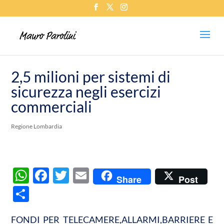
2,5 milioni per sistemi di
sicurezza negli esercizi
commerciali
Regione Lombardia
W
F
T
E
Share
Post
h
ac
w
m
C
at
e
itt
ail
o
s
b
er
FONDI PER TELECAMERE,ALLARMI,BARRIERE E