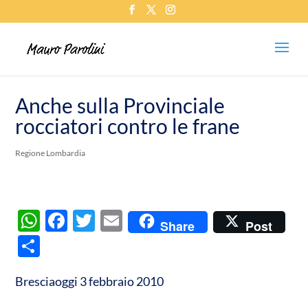
Anche sulla Provinciale
rocciatori contro le frane
Regione Lombardia
W
F
T
E
Share
Post
h
ac
w
m
C
at
e
itt
ail
o
s
b
er
Bresciaoggi 3 febbraio 2010
n