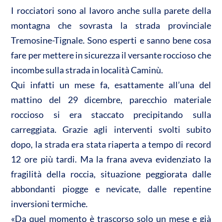
A
o
di
I rocciatori sono al lavoro anche sulla parete della
p
o
vi
montagna che sovrasta la strada provinciale
p
k
di
Tremosine-Tignale. Sono esperti e sanno bene cosa
fare per mettere in sicurezza il versante roccioso che
incombe sulla strada in località Caminù.
Qui infatti un mese fa, esattamente all’una del
mattino del 29 dicembre, parecchio materiale
roccioso si era staccato precipitando sulla
carreggiata. Grazie agli interventi svolti subito
dopo, la strada era stata riaperta a tempo di record
12 ore più tardi. Ma la frana aveva evidenziato la
fragilità della roccia, situazione peggiorata dalle
abbondanti piogge e nevicate, dalle repentine
inversioni termiche.
«Da quel momento è trascorso solo un mese e già