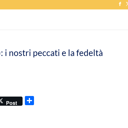
 nostri peccati e la fedeltà
C
Post
o
n
di