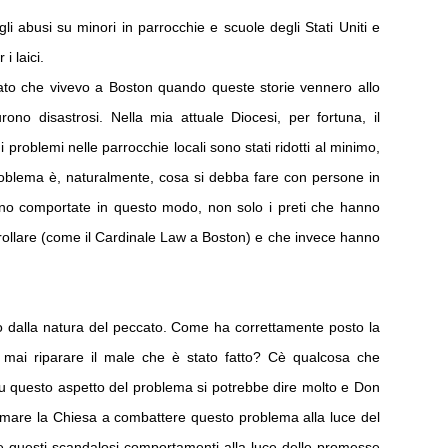
vi
gli abusi su minori in parrocchie e scuole degli Stati Uniti e
di
i laici.
ato che vivevo a Boston quando queste storie vennero allo
rono disastrosi. Nella mia attuale Diocesi, per fortuna, il
roblemi nelle parrocchie locali sono stati ridotti al minimo,
 problema è, naturalmente, cosa si debba fare con persone in
 sono comportate in questo modo, non solo i preti che hanno
rollare (come il Cardinale Law a Boston) e che invece hanno
uito dalla natura del peccato. Come ha correttamente posto la
 mai riparare il male che è stato fatto? Cè qualcosa che
 Su questo aspetto del problema si potrebbe dire molto e Don
iamare la Chiesa a combattere questo problema alla luce del
e questi scandalosi comportamenti alla luce delle promesse