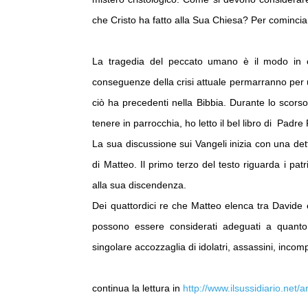
che Cristo ha fatto alla Sua Chiesa? Per cominciar
La tragedia del peccato umano è il modo in cu
conseguenze della crisi attuale permarranno per u
ciò ha precedenti nella Bibbia. Durante lo scors
tenere in parrocchia, ho letto il bel libro di P
La sua discussione sui Vangeli inizia con una det
di Matteo. Il primo terzo del testo riguarda i pa
alla sua discendenza.
Dei quattordici re che Matteo elenca tra Davide e
possono essere considerati adeguati a quanto r
singolare accozzaglia di idolatri, assassini, incomp
continua la lettura in
http://www.ilsussidiario.net/