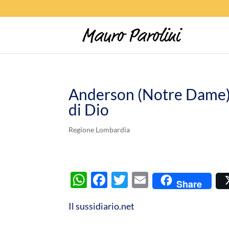
Anderson (Notre Dame): i
di Dio
Regione Lombardia
W
F
T
E
Share
h
ac
w
m
Il sussidiario.net
at
e
itt
ail
s
b
er