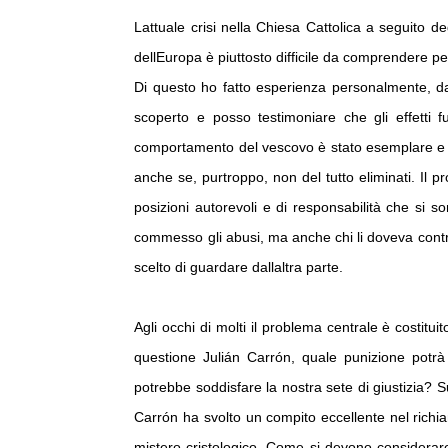
A
o
Lattuale crisi nella Chiesa Cattolica a seguito de
p
o
dellEuropa è piuttosto difficile da comprendere per 
p
k
Di questo ho fatto esperienza personalmente, d
scoperto e posso testimoniare che gli effetti fu
comportamento del vescovo è stato esemplare e i p
anche se, purtroppo, non del tutto eliminati. Il
posizioni autorevoli e di responsabilità che si
commesso gli abusi, ma anche chi li doveva cont
scelto di guardare dallaltra parte.
Agli occhi di molti il problema centrale è costit
questione Julián Carrón, quale punizione potrà
potrebbe soddisfare la nostra sete di giustizia?
Carrón ha svolto un compito eccellente nel rich
mistero cristologico. Come si devono considerar