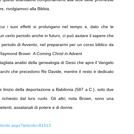
e, rivolgiamoci alla Bibbia.
i i suoi effetti si prolungano nel tempo e, dato che le
n certo periodo anche in futuro, ci può aiutare il sapere che
o periodo di Avvento, nel prepararmi per un corso biblico da
adre Raymond Brown
A Coming Christ in Advent
.
tagliata analisi della genealogia di Gesù che apre il Vangelo
triarchi che precedono Re Davide, mentre il resto è dedicato
 linizio della deportazione a Babilonia (587 a.C.), solo due
ichiesto dal loro ruolo. Gli altri, nota Brown, sono una
etenti, assatanati di potere e di donne.
articolo.aspx?articolo=81513