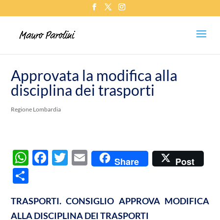
Approvata la modifica alla
disciplina dei trasporti
Regione Lombardia
W
F
T
E
Share
Post
h
ac
w
m
C
at
e
itt
ail
o
s
b
er
TRASPORTI. CONSIGLIO APPROVA MODIFICA
n
ALLA DISCIPLINA DEI TRASPORTI