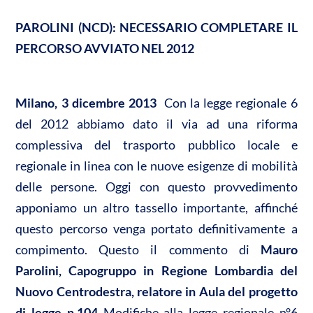
A
o
di
p
o
vi
PAROLINI (NCD): NECESSARIO COMPLETARE IL
p
k
di
PERCORSO AVVIATO NEL 2012
Milano, 3 dicembre 2013
 Con la legge regionale 6
del 2012 abbiamo dato il via ad una riforma
complessiva del trasporto pubblico locale e
regionale in linea con le nuove esigenze di mobilità
delle persone. Oggi con questo provvedimento
apponiamo un altro tassello importante, affinché
questo percorso venga portato definitivamente a
compimento. Questo il commento di
Mauro
Parolini, Capogruppo in Regione Lombardia del
Nuovo Centrodestra, relatore in Aula del progetto
di legge n.104
Modifiche alla legge regionale n°6