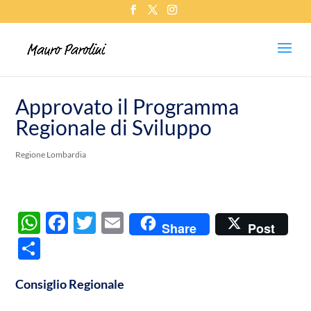
Approvato il Programma
Regionale di Sviluppo
Regione Lombardia
W
F
T
E
Share
Post
h
ac
w
m
C
at
e
itt
ail
o
s
b
er
Consiglio Regionale
n