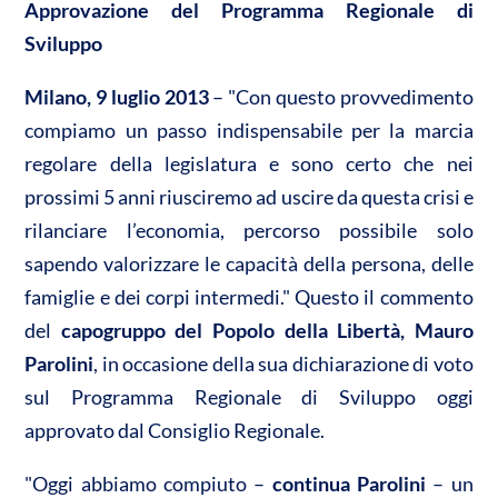
A
o
di
Approvazione del Programma Regionale di
p
o
vi
Sviluppo
p
k
di
Milano, 9 luglio 2013
– "Con questo provvedimento
compiamo un passo indispensabile per la marcia
regolare della legislatura e sono certo che nei
prossimi 5 anni riusciremo ad uscire da questa crisi e
rilanciare l’economia, percorso possibile solo
sapendo valorizzare le capacità della persona, delle
famiglie e dei corpi intermedi." Questo il commento
del
capogruppo del Popolo della Libertà, Mauro
Parolini
, in occasione della sua dichiarazione di voto
sul Programma Regionale di Sviluppo oggi
approvato dal Consiglio Regionale.
"Oggi abbiamo compiuto –
continua Parolini
– un