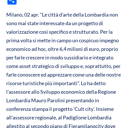
at
e
itt
ail
o
s
b
er
Milano, 02 apr. "Le città d'arte della Lombardia non
n
sono mai state interessate da un progetto di
A
o
di
valorizzazione così specifico e strutturato. Per la
p
o
vi
prima volta si mette in campo un cospicuo impegno
p
k
di
economico ad hoc, oltre 6,4 milioni di euro, proprio
per farle crescere in modo sussidiario e integrato
come asset strategico di sviluppo e, soprattutto, per
farle conoscere ed apprezzare come una delle nostre
risorse turistiche più importanti". Lo ha detto
l'assessore allo Sviluppo economico della Regione
Lombardia Mauro Parolini presentando in
conferenza stampa il progetto 'Cult city'. Insieme
all'assessore regionale, al Padiglione Lombardia
allestito al secondo piano di Fieramilanocity dove