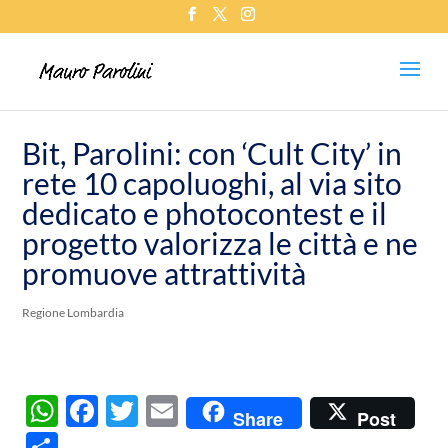
Bit, Parolini: con ‘Cult City’ in
rete 10 capoluoghi, al via sito
dedicato e photocontest e il
progetto valorizza le città e ne
promuove attrattività
Regione Lombardia
W
F
T
E
Share
Post
h
ac
w
m
C