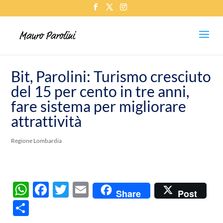
Bit, Parolini: Turismo cresciuto
del 15 per cento in tre anni,
fare sistema per migliorare
attrattività
Regione Lombardia
W
F
T
E
Share
Post
h
ac
w
m
C
at
e
itt
ail