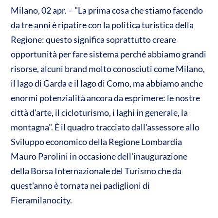
o
s
b
er
Milano, 02 apr. – "La prima cosa che stiamo facendo
n
da tre anni è ripatire con la politica turistica della
A
o
di
Regione: questo significa soprattutto creare
p
o
vi
opportunità per fare sistema perché abbiamo grandi
p
k
di
risorse, alcuni brand molto conosciuti come Milano,
il lago di Garda e il lago di Como, ma abbiamo anche
enormi potenzialità ancora da esprimere: le nostre
città d'arte, il cicloturismo, i laghi in generale, la
montagna". È il quadro tracciato dall'assessore allo
Sviluppo economico della Regione Lombardia
Mauro Parolini in occasione dell'inaugurazione
della Borsa Internazionale del Turismo che da
quest'anno è tornata nei padiglioni di
Fieramilanocity.