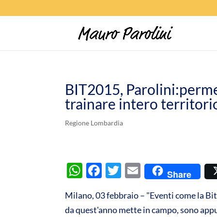
BIT2015, Parolini:perme
trainare intero territori
Regione Lombardia
W
F
T
E
Share
h
ac
w
m
Milano, 03 febbraio – "Eventi come la Bit
at
e
itt
ail
da quest'anno mette in campo, sono appu
s
b
er