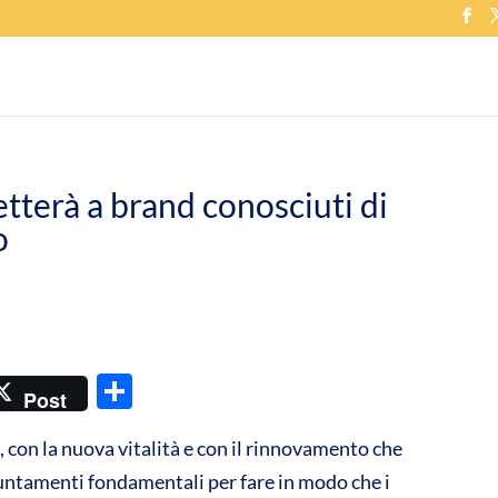
tterà a brand conosciuti di
o
C
Post
o
, con la nuova vitalità e con il rinnovamento che
n
ntamenti fondamentali per fare in modo che i
di