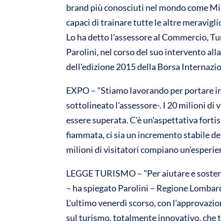
brand più conosciuti nel mondo come Mi
A
o
capaci di trainare tutte le altre meravigl
p
o
Lo ha detto l'assessore al Commercio, T
p
k
Parolini, nel corso del suo intervento al
dell'edizione 2015 della Borsa Internazio
EXPO – "Stiamo lavorando per portare in L
sottolineato l'assessore-. I 20 milioni d
essere superata. C'è un'aspettativa fort
fiammata, ci sia un incremento stabile del
milioni di visitatori compiano un'esperienz
LEGGE TURISMO – "Per aiutare e sostenere 
– ha spiegato Parolini – Regione Lomba
L'ultimo venerdì scorso, con l'approvazio
sul turismo, totalmente innovativo, che 