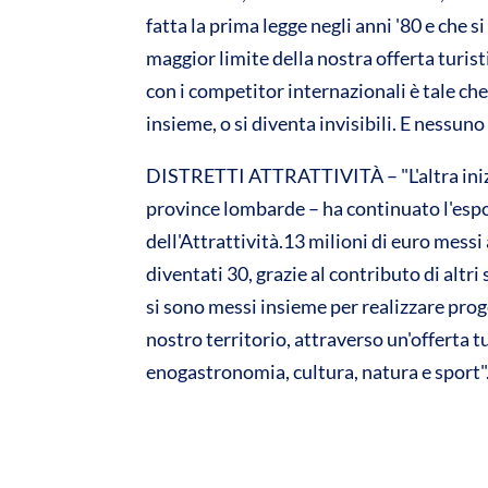
fatta la prima legge negli anni '80 e che si
maggior limite della nostra offerta turisti
con i competitor internazionali è tale ch
insieme, o si diventa invisibili. E nessuno
DISTRETTI ATTRATTIVITÀ – "L'altra inizia
province lombarde – ha continuato l'espon
dell'Attrattività.13 milioni di euro mess
diventati 30, grazie al contributo di alt
si sono messi insieme per realizzare prog
nostro territorio, attraverso un'offerta 
enogastronomia, cultura, natura e sport"