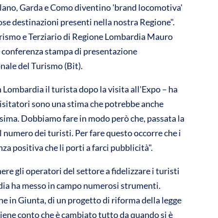
lano, Garda e Como diventino 'brand locomotiva'
vi
iose destinazioni presenti nella nostra Regione".
di
urismo e Terziario di Regione Lombardia Mauro
la conferenza stampa di presentazione
nale del Turismo (Bit).
ombardia il turista dopo la visita all'Expo – ha
i visitatori sono una stima che potrebbe anche
issima. Dobbiamo fare in modo però che, passata la
 numero dei turisti. Per fare questo occorre che i
a positiva che li porti a farci pubblicità".
gli operatori del settore a fidelizzare i turisti
rdia ha messo in campo numerosi strumenti.
ne in Giunta, di un progetto di riforma della legge
tiene conto che è cambiato tutto da quando si è