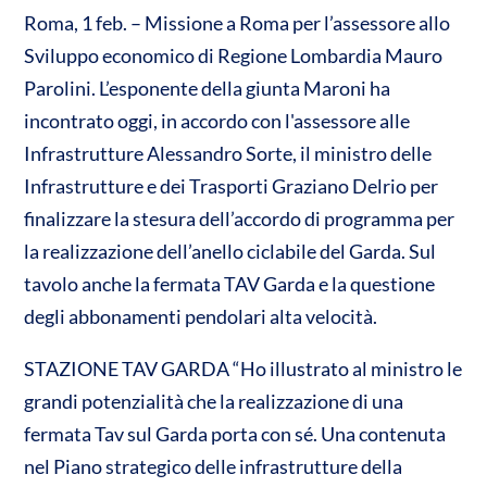
o
s
b
er
Roma, 1 feb. – Missione a Roma per l’assessore allo
n
Sviluppo economico di Regione Lombardia Mauro
A
o
di
Parolini. L’esponente della giunta Maroni ha
p
o
vi
incontrato oggi, in accordo con l'assessore alle
p
k
di
Infrastrutture Alessandro Sorte, il ministro delle
Infrastrutture e dei Trasporti Graziano Delrio per
finalizzare la stesura dell’accordo di programma per
la realizzazione dell’anello ciclabile del Garda. Sul
tavolo anche la fermata TAV Garda e la questione
degli abbonamenti pendolari alta velocità.
STAZIONE TAV GARDA “Ho illustrato al ministro le
grandi potenzialità che la realizzazione di una
fermata Tav sul Garda porta con sé. Una contenuta
nel Piano strategico delle infrastrutture della