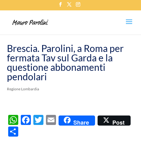
Brescia. Parolini, a Roma per
fermata Tav sul Garda e la
questione abbonamenti
pendolari
Regione Lombardia
W
F
T
E
Share
Post
h
ac
w
m
C
at
e
itt
ail