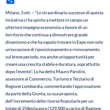
at
e
itt
ail
o
s
b
er
Milano, 3 ott. – “Lo straordinario successo di questa
n
iniziativa ci ha spinto a mettere in campo un
A
o
di
ulteriore impegno economico a favore di un
p
o
vi
territorio che continua a dimostrare grande
p
k
di
dinamismo e che ha saputo trovare in Expo non solo
un’occasione di riposizionamento e rinnovamento
sul breve periodo, ma anche un’opportunità per
creare una crescita stabile e duratura, soprattutto
dopo l’evento”. Lo ha detto Mauro Parolini,
assessore al Commercio, Turismo e Terziario di
Regione Lombardia, commentando l’approvazione
da parte della Giunta, su sua proposta,
dell’incremento delle risorse finanziarie per un
totale di 258mila euro (129.000 a carico di Regione