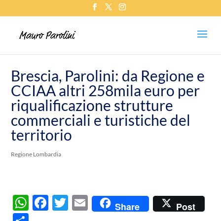
Brescia, Parolini: da Regione e
CCIAA altri 258mila euro per
riqualificazione strutture
commerciali e turistiche del
territorio
Regione Lombardia
W
F
T
E
Share
Post
h
ac
w
m
C