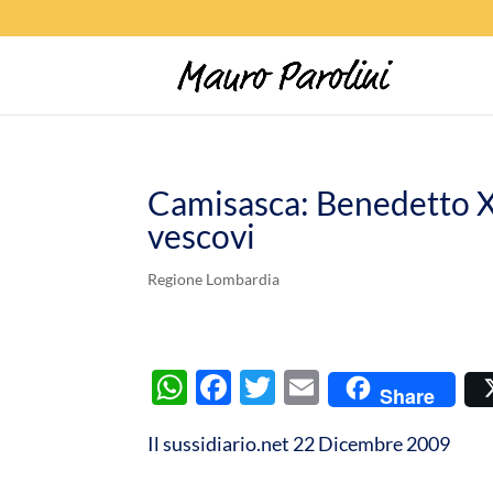
Camisasca: Benedetto XVI
vescovi
Regione Lombardia
W
F
T
E
Share
h
ac
w
m
Il sussidiario.net 22 Dicembre 2009
at
e
itt
ail
s
b
er