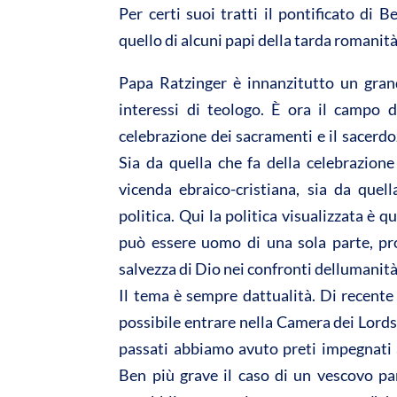
Per certi suoi tratti il pontificato d
A
o
quello di alcuni papi della tarda roman
p
o
p
k
Papa Ratzinger è innanzitutto un grand
interessi di teologo. È ora il campo d
celebrazione dei sacramenti e il sacerdo
Sia da quella che fa della celebrazione
vicenda ebraico-cristiana, sia da quel
politica. Qui la politica visualizzata è q
può essere uomo di una sola parte, pro
salvezza di Dio nei confronti dellumanità
Il tema è sempre dattualità. Di recente
possibile entrare nella Camera dei Lord
passati abbiamo avuto preti impegnati ai
Ben più grave il caso di un vescovo pa