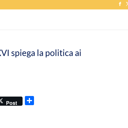
 spiega la politica ai
C
Post
o
n
di