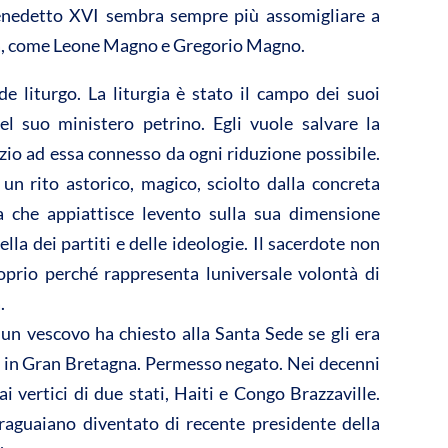
i Benedetto XVI sembra sempre più assomigliare a
vi
ità, come Leone Magno e Gregorio Magno.
di
e liturgo. La liturgia è stato il campo dei suoi
el suo ministero petrino. Egli vuole salvare la
zio ad essa connesso da ogni riduzione possibile.
 un rito astorico, magico, sciolto dalla concreta
la che appiattisce levento sulla sua dimensione
uella dei partiti e delle ideologie. Il sacerdote non
prio perché rappresenta luniversale volontà di
.
 un vescovo ha chiesto alla Santa Sede se gli era
s in Gran Bretagna. Permesso negato. Nei decenni
 vertici di due stati, Haiti e Congo Brazzaville.
raguaiano diventato di recente presidente della