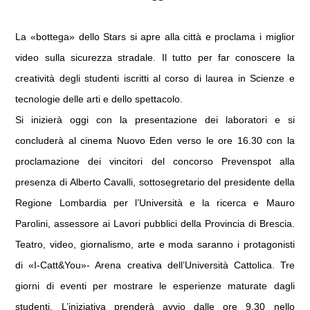
n
A
o
di
p
o
La «bottega» dello Stars si apre alla città e proclama i miglior
vi
video sulla sicurezza stradale. Il tutto per far conoscere la
p
k
di
creatività degli studenti iscritti al corso di laurea in Scienze e
tecnologie delle arti e dello spettacolo.
Si inizierà oggi con la presentazione dei laboratori e si
concluderà al cinema Nuovo Eden verso le ore 16.30 con la
proclamazione dei vincitori del concorso Prevenspot alla
presenza di Alberto Cavalli, sottosegretario del presidente della
Regione Lombardia per l’Università e la ricerca e Mauro
Parolini, assessore ai Lavori pubblici della Provincia di Brescia.
Teatro, video, giornalismo, arte e moda saranno i protagonisti
di «I-Catt&You»- Arena creativa dell’Università Cattolica. Tre
giorni di eventi per mostrare le esperienze maturate dagli
studenti.
L’iniziativa prenderà avvio dalle ore 9.30 nello