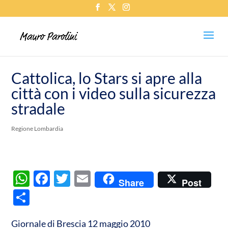
Cattolica, lo Stars si apre alla
città con i video sulla sicurezza
stradale
Regione Lombardia
W
F
T
E
Share
Post
h
ac
w
m
C
at
e
itt
ail
o
s
b
er
Giornale di Brescia 12 maggio 2010