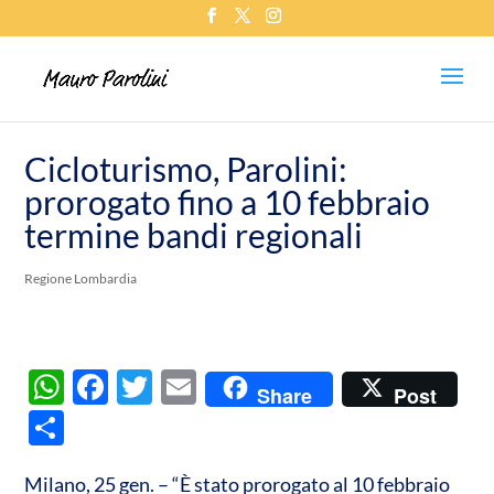
Cicloturismo, Parolini:
prorogato fino a 10 febbraio
termine bandi regionali
Regione Lombardia
W
F
T
E
Share
Post
h
ac
w
m
C
at
e
itt
ail
o
s
b
er
Milano, 25 gen. – “È stato prorogato al 10 febbraio