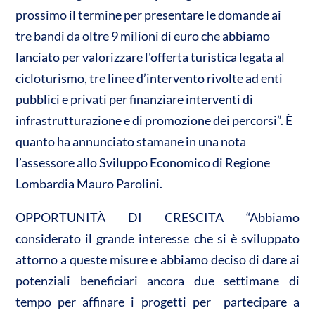
n
prossimo il termine per presentare le domande ai
A
o
di
tre bandi da oltre 9 milioni di euro che abbiamo
p
o
vi
lanciato per valorizzare l'offerta turistica legata al
p
k
di
cicloturismo, tre linee d’intervento rivolte ad enti
pubblici e privati per finanziare interventi di
infrastrutturazione e di promozione dei percorsi”. È
quanto ha annunciato stamane in una nota
l’assessore allo Sviluppo Economico di Regione
Lombardia Mauro Parolini.
OPPORTUNITÀ DI CRESCITA “Abbiamo
considerato il grande interesse che si è sviluppato
attorno a queste misure e abbiamo deciso di dare ai
potenziali beneficiari ancora due settimane di
tempo per affinare i progetti per partecipare a