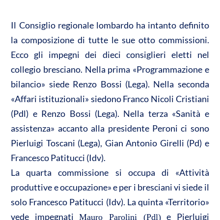
A
o
di
p
o
vi
Il Consiglio regionale lombardo ha intanto definito
p
k
di
la composizione di tutte le sue otto commissioni.
Ecco gli impegni dei dieci consiglieri eletti nel
collegio bresciano. Nella prima «Programmazione e
bilancio» siede Renzo Bossi (Lega). Nella seconda
«Affari istituzionali» siedono Franco Nicoli Cristiani
(Pdl) e Renzo Bossi (Lega). Nella terza «Sanità e
assistenza» accanto alla presidente Peroni ci sono
Pierluigi Toscani (Lega), Gian Antonio Girelli (Pd) e
Francesco Patitucci (Idv).
La quarta commissione si occupa di «Attività
produttive e occupazione» e per i bresciani vi siede il
solo Francesco Patitucci (Idv). La quinta «Territorio»
vede impegnati
e Pierluigi
Mauro Parolini (Pdl)