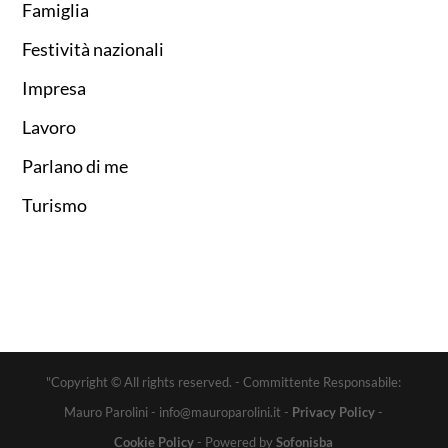
Famiglia
Festività nazionali
Impresa
Lavoro
Parlano di me
Turismo
"Copyright © All rights reserved. - Committente Responsabile:
Mauro Parolini - info@mauroparolini.it -
Privacy Policy
-
Cookie Policy
- Powered by
Sofonisba