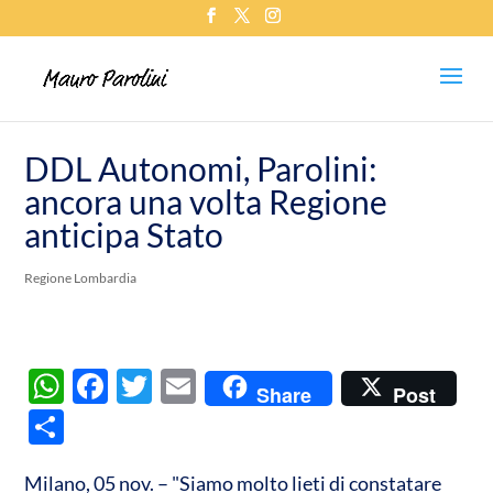
DDL Autonomi, Parolini:
ancora una volta Regione
anticipa Stato
Regione Lombardia
W
F
T
E
Share
Post
h
ac
w
m
C
at
e
itt
ail
o
s
b
er
Milano, 05 nov. – "Siamo molto lieti di constatare