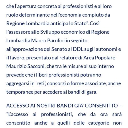
n
che l'apertura concreta ai professionisti e al loro
A
o
di
ruolo determinante nell'economia compiuto da
p
o
vi
Regione Lombardia anticipa lo Stato". Così
p
k
di
l'assessore allo Sviluppo economico di Regione
Lombardia Mauro Parolini in seguito
all'approvazione del Senato al DDL sugli autonomi e
il lavoro, presentato dal relatore di Area Popolare
Maurizio Sacconi, che tra le misure al suo interno
prevede che i liberi professionisti potranno
aggregarsi in 'reti', consorzi o forme associate, anche
temporanee per accedere ai bandi di gara.
ACCESSO AI NOSTRI BANDI GIA' CONSENTITO –
"L'accesso ai professionisti, che da ora sarà
consentito anche a quelli delle categorie non