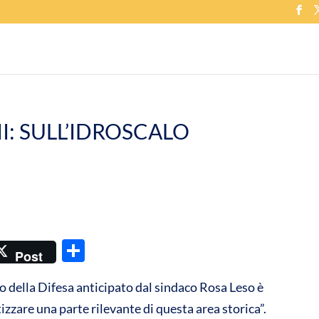
I: SULL’IDROSCALO
C
Post
o
ro della Difesa anticipato dal sindaco Rosa Leso è
n
tizzare una parte rilevante di questa area storica”.
di