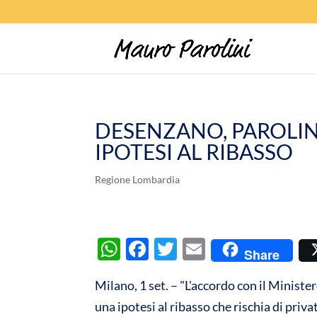
DESENZANO, PAROLIN
IPOTESI AL RIBASSO
Regione Lombardia
W
F
T
E
Share
h
ac
w
m
Milano, 1 set. – "L'accordo con il Ministe
at
e
itt
ail
una ipotesi al ribasso che rischia di priva
s
b
er