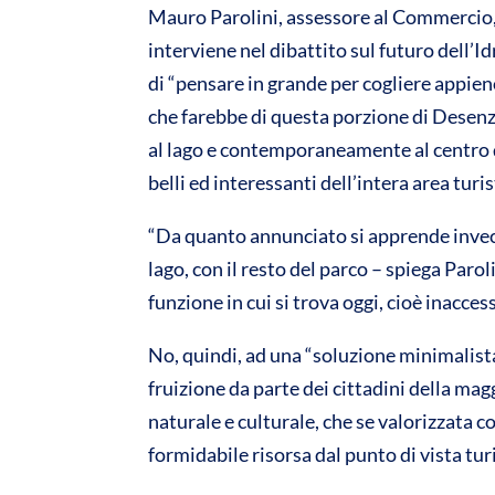
Mauro Parolini, assessore al Commercio,
A
o
interviene nel dibattito sul futuro dell’
p
o
di “pensare in grande per cogliere appien
p
k
che farebbe di questa porzione di Desenz
al lago e contemporaneamente al centro de
belli ed interessanti dell’intera area turi
“Da quanto annunciato si apprende invec
lago, con il resto del parco – spiega Parol
funzione in cui si trova oggi, cioè inaccessi
No, quindi, ad una “soluzione minimalista
fruizione da parte dei cittadini della mag
naturale e culturale, che se valorizzata c
formidabile risorsa dal punto di vista turi