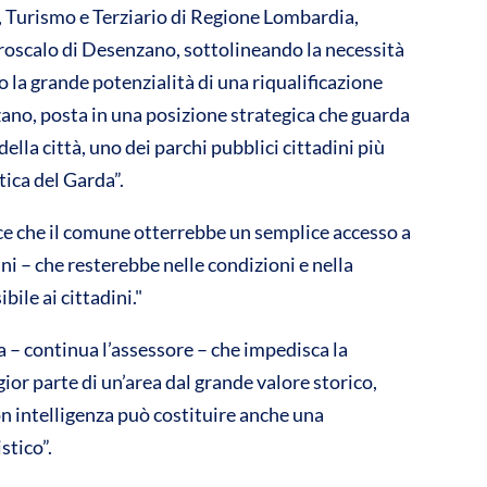
 Turismo e Terziario di Regione Lombardia,
vi
Idroscalo di Desenzano, sottolineando la necessità
di
o la grande potenzialità di una riqualificazione
ano, posta in una posizione strategica che guarda
lla città, uno dei parchi pubblici cittadini più
stica del Garda”.
e che il comune otterrebbe un semplice accesso a
ini – che resterebbe nelle condizioni e nella
bile ai cittadini."
 – continua l’assessore – che impedisca la
gior parte di un’area dal grande valore storico,
on intelligenza può costituire anche una
stico”.