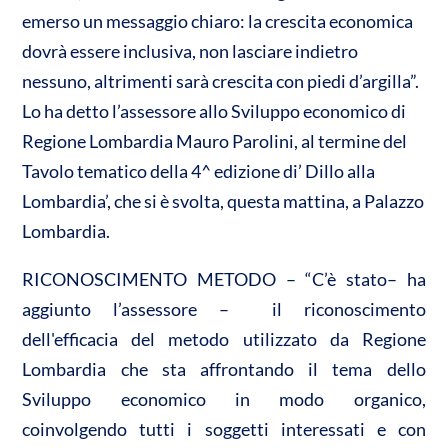
n
emerso un messaggio chiaro: la crescita economica
A
o
di
dovrà essere inclusiva, non lasciare indietro
p
o
vi
nessuno, altrimenti sarà crescita con piedi d’argilla”.
p
k
di
Lo ha detto l’assessore allo Sviluppo economico di
Regione Lombardia Mauro Parolini, al termine del
Tavolo tematico della 4^ edizione di’ Dillo alla
Lombardia’, che si è svolta, questa mattina, a Palazzo
Lombardia.
RICONOSCIMENTO METODO – “C’è stato– ha
aggiunto l’assessore – il riconoscimento
dell'efficacia del metodo utilizzato da Regione
Lombardia che sta affrontando il tema dello
Sviluppo economico in modo organico,
coinvolgendo tutti i soggetti interessati e con