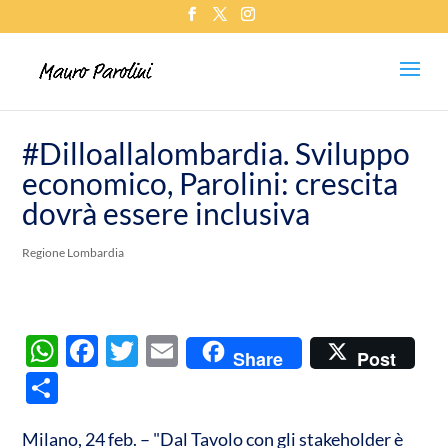
#Dilloallalombardia. Sviluppo
economico, Parolini: crescita
dovrà essere inclusiva
Regione Lombardia
W
F
T
E
Share
Post
h
ac
w
m
C
at
e
itt
ail
o
s
b
er
Milano, 24 feb. – "Dal Tavolo con gli stakeholder è