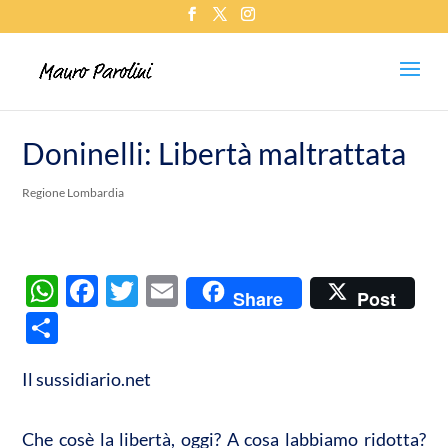
Doninelli: Libertà maltrattata
Regione Lombardia
W
F
T
E
Share
Post
h
ac
w
m
C
at
e
itt
ail
o
s
b
er
Il sussidiario.net
n
A
o
di
Che cosè la libertà, oggi? A cosa labbiamo ridotta?