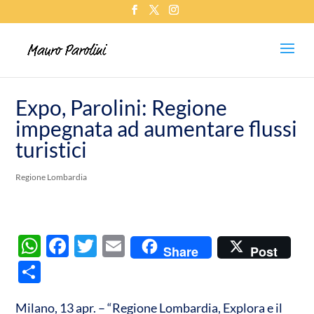
Expo, Parolini: Regione
impegnata ad aumentare flussi
turistici
Regione Lombardia
W
F
T
E
Share
Post
h
ac
w
m
C
at
e
itt
ail
o
s
b
er
Milano, 13 apr. – “Regione Lombardia, Explora e il