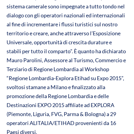
n
sistema camerale sono impegnate a tutto tondo nel
A
o
di
dialogo con gli operatori nazionali ed internazionali
p
o
vi
al fine di incrementare i flussi turistici sul nostro
p
k
di
territorio e creare, anche attraverso l’Esposizione
Universale, opportunità di crescita durature e
stabili per tutto il comparto”. È quanto ha dichiarato
Mauro Parolini, Assessore al Turismo, Commercio e
Terziario di Regione Lombardia al Workshop
“Regione Lombardia-Explora Etihad su Expo 2015”,
svoltosi stamane a Milano e finalizzato alla
promozione della Regione Lombardia e delle
Destinazioni EXPO 2015 affiliate ad EXPLORA
(Piemonte, Liguria, FVG, Parma & Bologna) a 29
operatori ALITALIA/ETIHAD provenienti da 16
Paesi diversi.