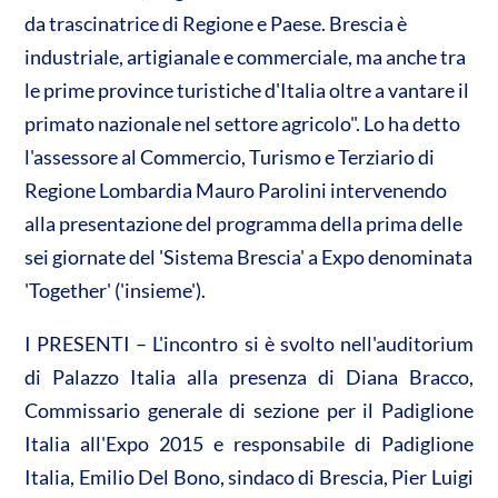
n
da trascinatrice di Regione e Paese. Brescia è
A
o
di
industriale, artigianale e commerciale, ma anche tra
p
o
vi
le prime province turistiche d'Italia oltre a vantare il
p
k
di
primato nazionale nel settore agricolo". Lo ha detto
l'assessore al Commercio, Turismo e Terziario di
Regione Lombardia Mauro Parolini intervenendo
alla presentazione del programma della prima delle
sei giornate del 'Sistema Brescia' a Expo denominata
'Together' ('insieme').
I PRESENTI – L'incontro si è svolto nell'auditorium
di Palazzo Italia alla presenza di Diana Bracco,
Commissario generale di sezione per il Padiglione
Italia all'Expo 2015 e responsabile di Padiglione
Italia, Emilio Del Bono, sindaco di Brescia, Pier Luigi