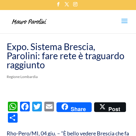
Expo. Sistema Brescia,
Parolini: fare rete è traguardo
raggiunto
Regione Lombardia
W
F
T
E
Share
Post
h
ac
w
m
C
at
e
itt
ail
o
s
b
er
Rho-Pero/MI, 04 giu. – "È bello vedere Brescia che fa