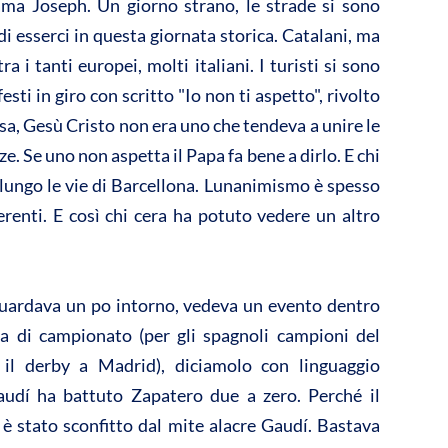
ama Joseph. Un giorno strano, le strade si sono
di esserci in questa giornata storica. Catalani, ma
 i tanti europei, molti italiani. I turisti si sono
esti in giro con scritto "Io non ti aspetto", rivolto
 sa, Gesù Cristo non era uno che tendeva a unire le
. Se uno non aspetta il Papa fa bene a dirlo. E chi
 lungo le vie di Barcellona. Lunanimismo è spesso
erenti. E così chi cera ha potuto vedere un altro
guardava un po intorno, vedeva un evento dentro
ra di campionato (per gli spagnoli campioni del
il derby a Madrid), diciamolo con linguaggio
 Gaudí ha battuto Zapatero due a zero. Perché il
è stato sconfitto dal mite alacre Gaudí. Bastava