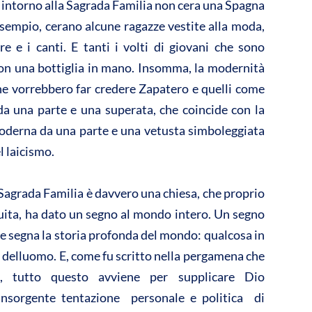
 intorno alla Sagrada Familia non cera una Spagna
sempio, cerano alcune ragazze vestite alla moda,
re e i canti. E tanti i volti di giovani che sono
on una bottiglia in mano. Insomma, la modernità
he vorrebbero far credere Zapatero e quelli come
da una parte e una superata, che coincide con la
moderna da una parte e una vetusta simboleggiata
l laicismo.
agrada Familia è davvero una chiesa, che proprio
uita, ha dato un segno al mondo intero. Un segno
he segna la storia profonda del mondo: qualcosa in
oso delluomo. E, come fu scritto nella pergamena che
a, tutto questo avviene per supplicare Dio
sorgente tentazione  personale e politica  di