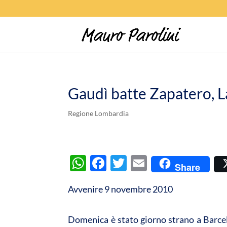
Gaudì batte Zapatero, L
Regione Lombardia
W
F
T
E
Share
h
ac
w
m
Avvenire 9 novembre 2010
at
e
itt
ail
s
b
er
Domenica è stato giorno strano a Barcel