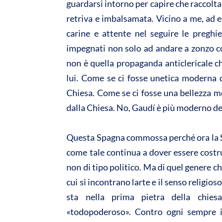
guardarsi intorno per capire che raccolta
retriva e imbalsamata. Vicino a me, ad e
carine e attente nel seguire le preghie
impegnati non solo ad andare a zonzo c
non è quella propaganda anticlericale c
lui. Come se ci fosse unetica moderna 
Chiesa. Come se ci fosse una bellezza 
dalla Chiesa. No, Gaudí è più moderno de
Questa Spagna commossa perché ora la S
come tale continua a dover essere costr
non di tipo politico. Ma di quel genere c
cui si incontrano larte e il senso religi
sta nella prima pietra della chies
«todopoderoso». Contro ogni sempre in