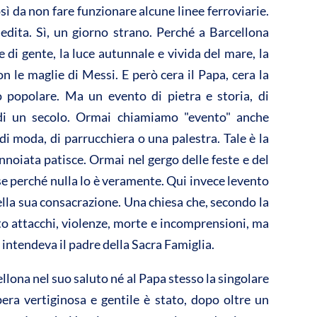
vi
ì da non fare funzionare alcune linee ferroviarie.
di
dita. Sì, un giorno strano. Perché a Barcellona
ne di gente, la luce autunnale e vivida del mare, la
on le maglie di Messi. E però cera il Papa, cera la
o popolare. Ma un evento di pietra e storia, di
 di un secolo. Ormai chiamiamo "evento" anche
i moda, di parrucchiera o una palestra. Tale è la
annoiata patisce. Ormai nel gergo delle feste e del
e perché nulla lo è veramente. Qui invece levento
della sua consacrazione. Una chiesa che, secondo la
to attacchi, violenze, morte e incomprensioni, ma
 intendeva il padre della Sacra Famiglia.
llona nel suo saluto né al Papa stesso la singolare
era vertiginosa e gentile è stato, dopo oltre un