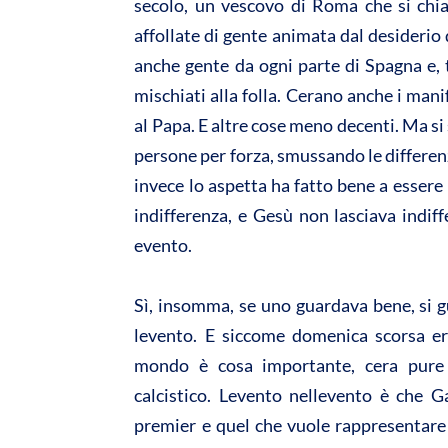
secolo, un vescovo di Roma che si chi
affollate di gente animata dal desiderio 
anche gente da ogni parte di Spagna e, tra
mischiati alla folla. Cerano anche i manif
al Papa. E altre cose meno decenti. Ma si
persone per forza, smussando le differenze
invece lo aspetta ha fatto bene a essere
indifferenza, e Gesù non lasciava indiff
evento.
Sì, insomma, se uno guardava bene, si 
levento. E siccome domenica scorsa e
mondo è cosa importante, cera pure 
calcistico. Levento nellevento è che
premier e quel che vuole rappresentare 