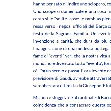
A
o
hanno pensato di indire uno sciopero, cos
p
o
Uno sciopero domenicale è una cosa ine
p
k
ceran sì le "solite" cose: le ramblas pie
ressa verso i negozi ufficiali del Barça c
festa della Sagrada Familia. Un event
invenzione e carità, che dura da più
linaugurazione di una modesta bottega d
fame di "eventi" veri che la nostra vita 
mondano è diventato tutto "evento", fors
cè. Da un secolo e passa. E ora levento 
previsione di Gaudí, avrebbe attraversa
sarebbe stata ultimata da Giuseppe. E lui
Ma non è sfuggita né al cardinale di Barce
coincidenza che a consacrare questa op