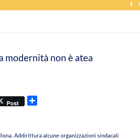
a modernità non è atea
C
Post
o
n
di
lona. Addirittura alcune organizzazioni sindacali