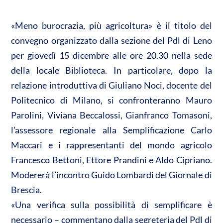
n
A
o
di
«Meno burocrazia, più agricoltura» è il titolo del
p
o
vi
convegno organizzato dalla sezione del Pdl di Leno
p
k
di
per giovedì 15 dicembre alle ore 20.30 nella sede
della locale Biblioteca. In particolare, dopo la
relazione introduttiva di Giuliano Noci, docente del
Politecnico di Milano, si confronteranno Mauro
Parolini, Viviana Beccalossi, Gianfranco Tomasoni,
l’assessore regionale alla Semplificazione Carlo
Maccari e i rappresentanti del mondo agricolo
Francesco Bettoni, Ettore Prandini e Aldo Cipriano.
Modererà l’incontro Guido Lombardi del Giornale di
Brescia.
«Una verifica sulla possibilità di semplificare è
necessario – commentano dalla segreteria del Pdl di