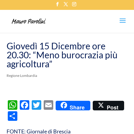
Giovedì 15 Dicembre ore
20.30: “Meno burocrazia più
agricoltura”
Regione Lombardia
W
F
T
E
Share
Post
h
ac
w
m
C
at
e
itt
ail
o
s
b
er
FONTE: Giornale di Brescia