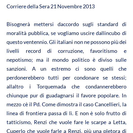
p
o
vi
Corriere della Sera 21 Novembre 2013
p
k
di
Bisognerà mettersi daccordo sugli standard di
moralità pubblica, se vogliamo uscire dallincubo di
questo ventennio. Gli italiani non ne possono più dei
livelli record di corruzione, favoritismo e
nepotismo; ma il mondo politico è diviso sulle
sanzioni. A un estremo ci sono quelli che
perdonerebbero tutti per condonare se stessi;
allaltro i Torquemada che condannerebbero
chiunque pur di guadagnarsi il favore popolare. In
mezzo cè il Pd. Come dimostra il caso Cancellieri, la
linea di frontiera passa di lì. E non è solo frutto di
tatticismo, Renzi che vuole fare le scarpe a Letta,
Cuperlo che vuole farle a Renzi, più una pletora di