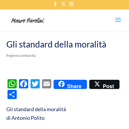
Gli standard della moralità
Regione Lombardia
W
F
T
E
Share
Post
h
ac
w
m
C
at
e
itt
ail
o
s
b
er
Gli standard della moralità
n
di Antonio Polito
A
o
di