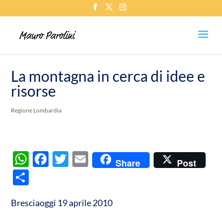
La montagna in cerca di idee e
risorse
Regione Lombardia
W
F
T
E
Share
Post
h
ac
w
m
C
at
e
itt
ail
o
s
b
er
Bresciaoggi 19 aprile 2010
n