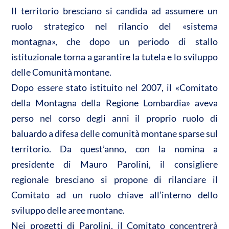
A
o
di
Il territorio bresciano si candida ad assumere un
p
o
vi
ruolo strategico nel rilancio del «sistema
p
k
di
montagna», che dopo un periodo di stallo
istituzionale torna a garantire la tutela e lo sviluppo
delle Comunità montane.
Dopo essere stato istituito nel 2007, il «Comitato
della Montagna della Regione Lombardia» aveva
perso nel corso degli anni il proprio ruolo di
baluardo a difesa delle comunità montane sparse sul
territorio. Da quest’anno, con la nomina a
presidente di Mauro Parolini, il consigliere
regionale bresciano si propone di rilanciare il
Comitato ad un ruolo chiave all’interno dello
sviluppo delle aree montane.
Nei progetti di Parolini, il Comitato concentrerà