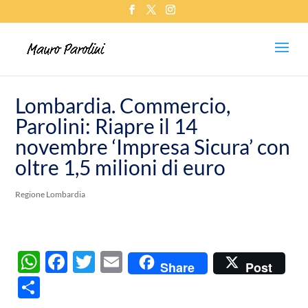
Lombardia. Commercio,
Parolini: Riapre il 14
novembre ‘Impresa Sicura’ con
oltre 1,5 milioni di euro
Regione Lombardia
W
F
T
E
Share
Post
h
ac
w
m
C
at
e
itt
ail