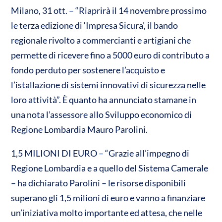
o
s
b
er
Milano, 31 ott. – “Riaprirà il 14 novembre prossimo
n
le terza edizione di ‘Impresa Sicura’, il bando
A
o
di
regionale rivolto a commercianti e artigiani che
p
o
vi
permette di ricevere fino a 5000 euro di contributo a
p
k
di
fondo perduto per sostenere l’acquisto e
l’istallazione di sistemi innovativi di sicurezza nelle
loro attività”. È quanto ha annunciato stamane in
una nota l’assessore allo Sviluppo economico di
Regione Lombardia Mauro Parolini.
1,5 MILIONI DI EURO – “Grazie all’impegno di
Regione Lombardia e a quello del Sistema Camerale
– ha dichiarato Parolini – le risorse disponibili
superano gli 1,5 milioni di euro e vanno a finanziare
un’iniziativa molto importante ed attesa, che nelle