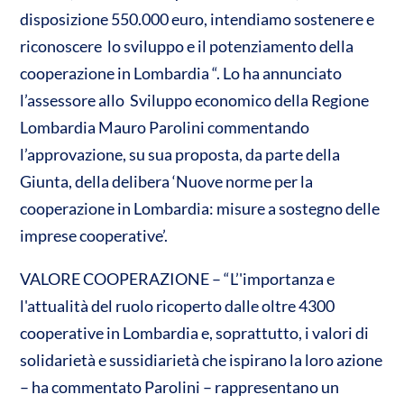
n
disposizione 550.000 euro, intendiamo sostenere e
A
o
di
riconoscere lo sviluppo e il potenziamento della
p
o
vi
cooperazione in Lombardia “. Lo ha annunciato
p
k
di
l’assessore allo Sviluppo economico della Regione
Lombardia Mauro Parolini commentando
l’approvazione, su sua proposta, da parte della
Giunta, della delibera ‘Nuove norme per la
cooperazione in Lombardia: misure a sostegno delle
imprese cooperative’.
VALORE COOPERAZIONE – “L’'importanza e
l'attualità del ruolo ricoperto dalle oltre 4300
cooperative in Lombardia e, soprattutto, i valori di
solidarietà e sussidiarietà che ispirano la loro azione
– ha commentato Parolini – rappresentano un