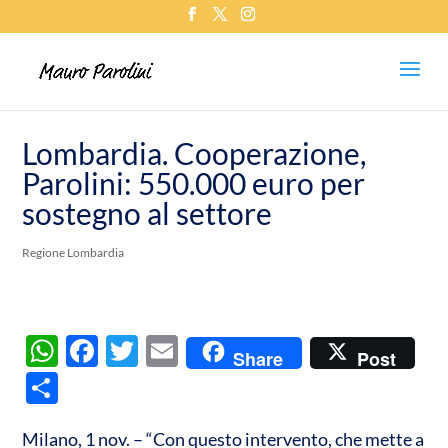
Lombardia. Cooperazione,
Parolini: 550.000 euro per
sostegno al settore
Regione Lombardia
W
F
T
E
Share
Post
h
ac
w
m
C
at
e
itt
ail
o
s
b
er
Milano, 1 nov. – “Con questo intervento, che mette a