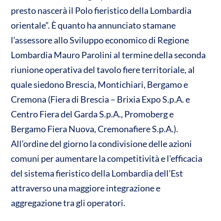
n
presto nascerà il Polo fieristico della Lombardia
A
o
di
orientale”. È quanto ha annunciato stamane
p
o
vi
l’assessore allo Sviluppo economico di Regione
p
k
di
Lombardia Mauro Parolini al termine della seconda
riunione operativa del tavolo fiere territoriale, al
quale siedono Brescia, Montichiari, Bergamo e
Cremona (Fiera di Brescia – Brixia Expo S.p.A. e
Centro Fiera del Garda S.p.A., Promoberg e
Bergamo Fiera Nuova, Cremonafiere S.p.A.).
All’ordine del giorno la condivisione delle azioni
comuni per aumentare la competitività e l’efficacia
del sistema fieristico della Lombardia dell’Est
attraverso una maggiore integrazione e
aggregazione tra gli operatori.