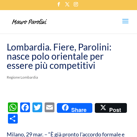
Lombardia. Fiere, Parolini:
nasce polo orientale per
essere più competitivi
Regione Lombardia
W
F
T
E
Share
Post
h
ac
w
m
C
at
e
itt
ail
o
s
b
er
Milano, 29 mar. – “È già pronto l’accordo formale e