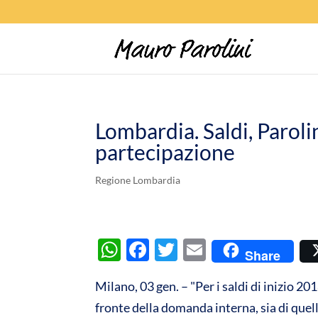
Lombardia. Saldi, Paroli
partecipazione
Regione Lombardia
W
F
T
E
Share
h
ac
w
m
Milano, 03 gen. – "Per i saldi di inizio 2
at
e
itt
ail
fronte della domanda interna, sia di quell
s
b
er