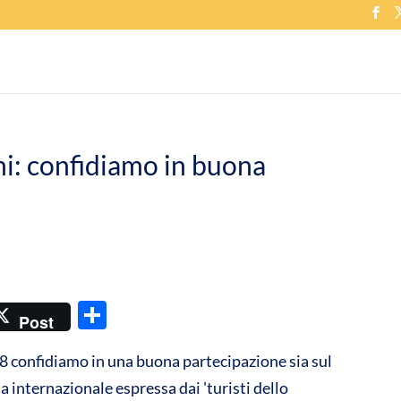
ni: confidiamo in buona
C
Post
o
018 confidiamo in una buona partecipazione sia sul
n
a internazionale espressa dai 'turisti dello
di