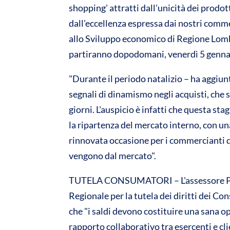
shopping' attratti dall'unicità dei prodott
A
o
dall'eccellenza espressa dai nostri comm
p
o
allo Sviluppo economico di Regione Lombard
p
k
partiranno dopodomani, venerdì 5 genna
"Durante il periodo natalizio – ha aggiunt
segnali di dinamismo negli acquisti, che 
giorni. L'auspicio è infatti che questa sta
la ripartenza del mercato interno, con u
rinnovata occasione per i commercianti di 
vengono dal mercato".
TUTELA CONSUMATORI – L'assessore Parol
Regionale per la tutela dei diritti dei Co
che "i saldi devono costituire una sana o
rapporto collaborativo tra esercenti e cl