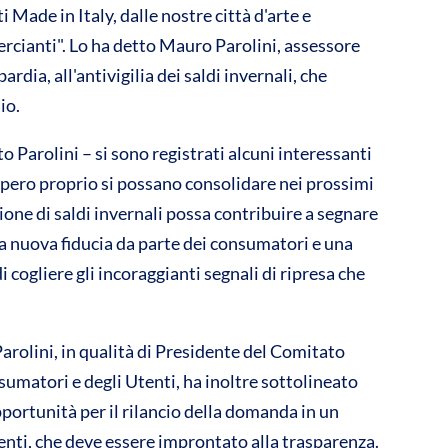
i Made in Italy, dalle nostre città d'arte e
vi
ercianti". Lo ha detto Mauro Parolini, assessore
di
ia, all'antivigilia dei saldi invernali, che
io.
o Parolini – si sono registrati alcuni interessanti
spero proprio si possano consolidare nei prossimi
gione di saldi invernali possa contribuire a segnare
na nuova fiducia da parte dei consumatori e una
cogliere gli incoraggianti segnali di ripresa che
ini, in qualità di Presidente del Comitato
nsumatori e degli Utenti, ha inoltre sottolineato
pportunità per il rilancio della domanda in un
ienti, che deve essere improntato alla trasparenza.