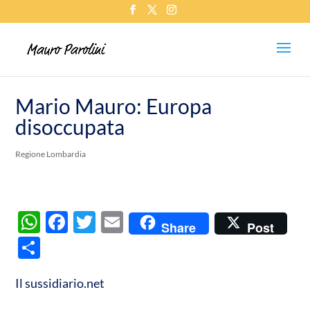
Mario Mauro: Europa
disoccupata
Regione Lombardia
W
F
T
E
Share
Post
h
ac
w
m
C
at
e
itt
ail
o
s
b
er
Il sussidiario.net
n