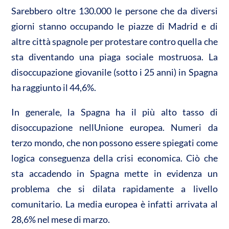
A
o
di
Sarebbero oltre 130.000 le persone che da diversi
p
o
vi
giorni stanno occupando le piazze di Madrid e di
p
k
di
altre città spagnole per protestare contro quella che
sta diventando una piaga sociale mostruosa. La
disoccupazione giovanile (sotto i 25 anni) in Spagna
ha raggiunto il 44,6%.
In generale, la Spagna ha il più alto tasso di
disoccupazione nellUnione europea. Numeri da
terzo mondo, che non possono essere spiegati come
logica conseguenza della crisi economica. Ciò che
sta accadendo in Spagna mette in evidenza un
problema che si dilata rapidamente a livello
comunitario. La media europea è infatti arrivata al
28,6% nel mese di marzo.