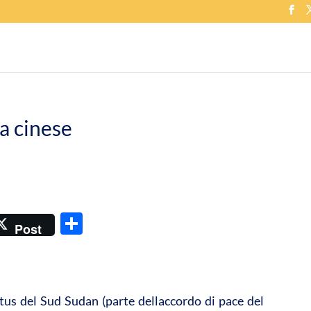
a cinese
C
Post
o
n
di
atus del Sud Sudan (parte dellaccordo di pace del