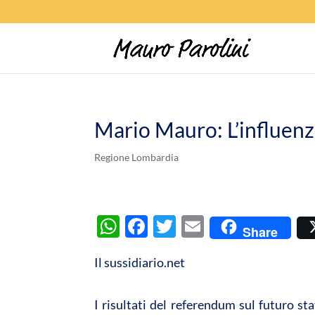
Mario Mauro: L’influenz
Regione Lombardia
W
F
T
E
Share
h
ac
w
m
Il sussidiario.net
at
e
itt
ail
s
b
er
I risultati del referendum sul futuro st