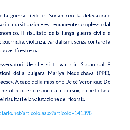
ella guerra civile in Sudan con la delegazione
erso in una situazione estremamente complessa dal
onomico. Il risultato della lunga guerra civile è
i: guerriglia, violenza, vandalismi, senza contare la
la povertà estrema.
osservatori Ue che si trovano in Sudan dal 9
zioni della bulgara Mariya Nedelcheva (PPE),
 paese». A capo della missione Ue cè Veronique De
he «il processo è ancora in corso», e che la fase
ei risultati e la valutazione dei ricorsi».
diario.net/articolo.aspx?articolo=141398