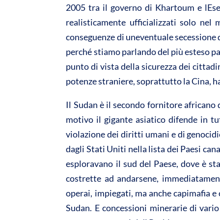
A
o
2005 tra il governo di Khartoum e lEs
p
o
realisticamente ufficializzati solo nel 
p
k
conseguenze di uneventuale secessione d
perché stiamo parlando del più esteso pae
punto di vista della sicurezza dei cittadi
potenze straniere, soprattutto la Cina, h
Il Sudan è il secondo fornitore africano d
motivo il gigante asiatico difende in tu
violazione dei diritti umani e di genocid
dagli Stati Uniti nella lista dei Paesi c
esploravano il sud del Paese, dove è st
costrette ad andarsene, immediatament
operai, impiegati, ma anche capimafia e 
Sudan. E concessioni minerarie di vario