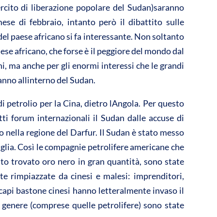
vi
ercito di liberazione popolare del Sudan)saranno
di
mese di febbraio, intanto però il dibattito sulle
el paese africano si fa interessante. Non soltanto
se africano, che forse è il peggiore del mondo dal
ni, ma anche per gli enormi interessi che le grandi
anno allinterno del Sudan.
i petrolio per la Cina, dietro lAngola. Per questo
tti forum internazionali il Sudan dalle accuse di
io nella regione del Darfur. Il Sudan è stato messo
anaglia. Così le compagnie petrolifere americane che
ato trovato oro nero in gran quantità, sono state
e rimpiazzate da cinesi e malesi: imprenditori,
capi bastone cinesi hanno letteralmente invaso il
 genere (comprese quelle petrolifere) sono state