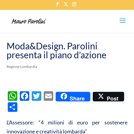
Moda&Design. Parolini
presenta il piano d’azione
Regione Lombardia
W
F
T
E
Share
Post
h
ac
w
m
C
at
e
itt
ail
o
s
b
er
L’Assessore: “4 milioni di euro per sostenere
n
innovazione e creatività lombarda”