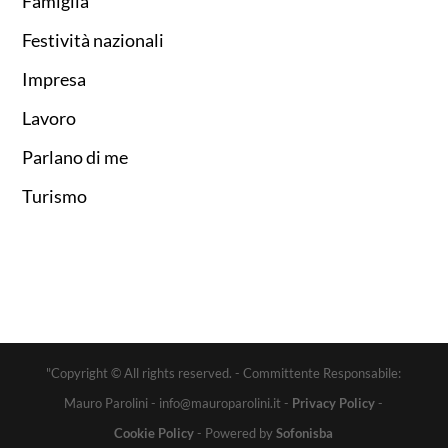
Famiglia
Festività nazionali
Impresa
Lavoro
Parlano di me
Turismo
"Copyright © All rights reserved. - Committente Responsabile:
Mauro Parolini - info@mauroparolini.it -
Privacy Policy
-
Cookie Policy
- Powered by
Sofonisba