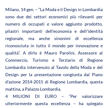
A
o
di
p
o
vi
Milano, 14 gen. – "La Moda e il Design in Lombardia
p
k
di
sono due dei settori economici più rilevanti per
numero di occupati e valore aggiunto prodotto,
pilastri importanti dell'economia e dell'identità
regionale, ma anche sinonimi di eccellenza
riconosciuta in tutto il mondo per innovazione e
qualità". A dirlo è Mauro Parolini, Assessore al
Commercio, Turismo e Terziario di Regione
Lombardia intervenuto al Tavolo della Moda e del
Design per la presentazione congiunta dal Piano
d'azione 2014-2015 di Regione Lombardia, questa
mattina, a Palazzo Lombardia.
4 MILIONI DI EURO – "Per valorizzare
ulteriormente questa eccellenza – ha spiegato