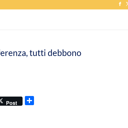
ferenza, tutti debbono
C
Post
o
n
di