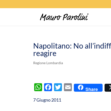
Napolitano: No all’indif
reagire
Regione Lombardia
W
F
T
E
Share
h
ac
w
m
7 Giugno 2011
at
e
itt
ail
s
b
er