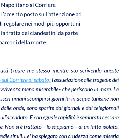
e Napolitano al Corriere
vi
r l’accento posto sull’attenzione ad
di
di regolare nei modi più opportuni
 la tratta dei clandestini da parte
barconi della morte.
tutti («pure me stesso mentre sto scrivendo queste
o sul Corriere di sabato)
l’assuefazione alle tragedie dei
ravvivenza meno miserabile» che periscono in mare. Le
 esseri umani scomparsi giorni fa in acque tunisine non
alle onde, sono sparite dai giornali e dai telegiornali
sull’accaduto. E con eguale rapidità è sembrata cessare
e. Non si è trattato – lo sappiamo – di un fatto isolato,
agedie simili. Lei ha spiegato con crudezza come miseria