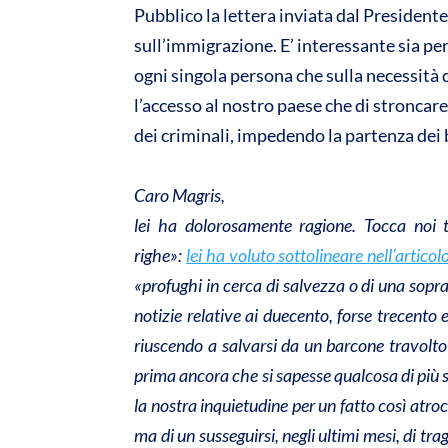
Pubblico la lettera inviata dal President
A
o
sull’immigrazione. E’ interessante sia pe
p
o
ogni singola persona che sulla necessità 
p
k
l’accesso al nostro paese che di stroncare
dei criminali, impedendo la partenza dei 
Caro Magris,
lei ha dolorosamente ragione. Tocca noi 
righe»:
lei ha voluto sottolineare nell’articol
«profughi in cerca di salvezza o di una sop
notizie relative ai duecento, forse trecento
riuscendo a salvarsi da un barcone travolto d
prima ancora che si sapesse qualcosa di più 
la nostra inquietudine per un fatto così atroc
ma di un susseguirsi, negli ultimi mesi, di tr