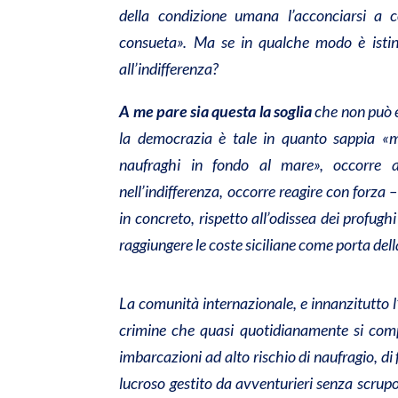
della condizione umana l’acconciarsi a c
consueta». Ma se in qualche modo è istint
all’indifferenza?
A me pare sia questa la soglia
che non può e
la democrazia è tale in quanto sappia «met
naufraghi in fondo al mare», occorre al
nell’indifferenza, occorre reagire con forza 
in concreto, rispetto all’odissea dei profughi 
raggiungere le coste siciliane come porta dell
La comunità internazionale, e innanzitutto l
crimine che quasi quotidianamente si comp
imbarcazioni ad alto rischio di naufragio, di
lucroso gestito da avventurieri senza scrupol