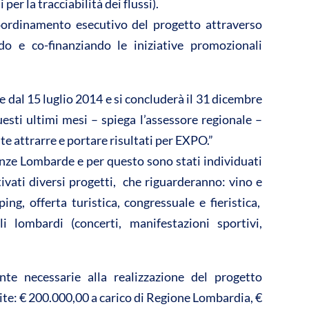
 per la tracciabilità dei flussi).
oordinamento esecutivo del progetto attraverso
 e co-finanziando le iniziative promozionali
e dal 15 luglio 2014 e si concluderà il 31 dicembre
esti ultimi mesi – spiega l’assessore regionale –
te attrarre e portare risultati per EXPO.”
enze Lombarde e per questo sono stati individuati
tivati diversi progetti, che riguarderanno: vino e
ing, offerta turistica, congressuale e fieristica,
i lombardi (concerti, manifestazioni sportivi,
e necessarie alla realizzazione del progetto
te: € 200.000,00 a carico di Regione Lombardia, €