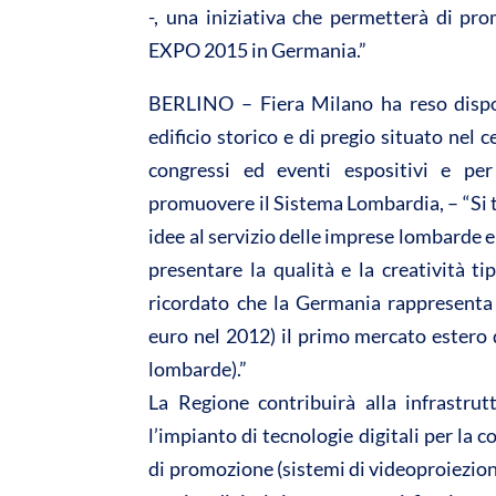
-, una iniziativa che permetterà di pr
A
o
EXPO 2015 in Germania.”
p
o
p
k
BERLINO – Fiera Milano ha reso disponi
edificio storico e di pregio situato nel 
congressi ed eventi espositivi e per 
promuovere il Sistema Lombardia, – “Si tr
idee al servizio delle imprese lombarde e
presentare la qualità e la creatività ti
ricordato che la Germania rappresenta 
euro nel 2012) il primo mercato estero 
lombarde).”
La Regione contribuirà alla infrastrut
l’impianto di tecnologie digitali per la 
di promozione (sistemi di videoproiezio