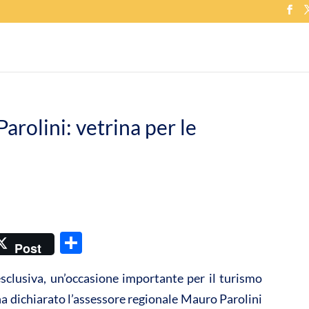
Parolini: vetrina per le
C
Post
o
sclusiva, un’occasione importante per il turismo
n
ha dichiarato l’assessore regionale Mauro Parolini
di