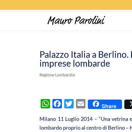
Palazzo Italia a Berlino. 
imprese lombarde
Regione Lombardia
W
F
T
E
Share
h
ac
w
m
Milano 11 Luglio 2014 – “Una vetrina e
at
e
itt
ail
lombardo proprio al centro di Berlino – 
s
b
er