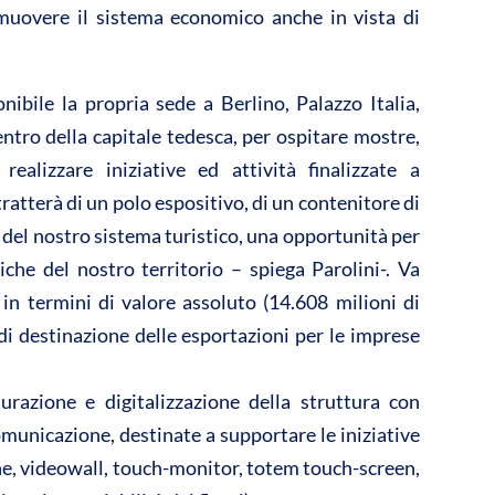
omuovere il sistema economico anche in vista di
vi
di
bile la propria sede a Berlino, Palazzo Italia,
centro della capitale tedesca, per ospitare mostre,
realizzare iniziative ed attività finalizzate a
atterà di un polo espositivo, di un contenitore di
 del nostro sistema turistico, una opportunità per
piche del nostro territorio – spiega Parolini-. Va
in termini di valore assoluto (14.608 milioni di
di destinazione delle esportazioni per le imprese
turazione e digitalizzazione della struttura con
comunicazione, destinate a supportare le iniziative
ne, videowall, touch-monitor, totem touch-screen,