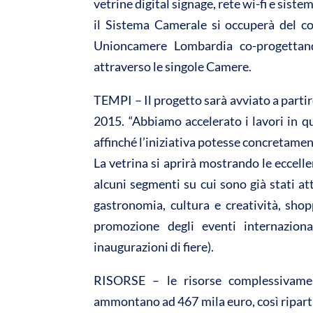
vetrine digital signage, rete wi-fi e sistemi
il Sistema Camerale si occuperà del c
Unioncamere Lombardia co-progettando
attraverso le singole Camere.
TEMPI – Il progetto sarà avviato a partir
2015. “Abbiamo accelerato i lavori in qu
affinché l’iniziativa potesse concretamen
La vetrina si aprirà mostrando le eccell
alcuni segmenti su cui sono già stati at
gastronomia, cultura e creatività, shopp
promozione degli eventi internazional
inaugurazioni di fiere).
RISORSE – le risorse complessivament
ammontano ad 467 mila euro, così riparti