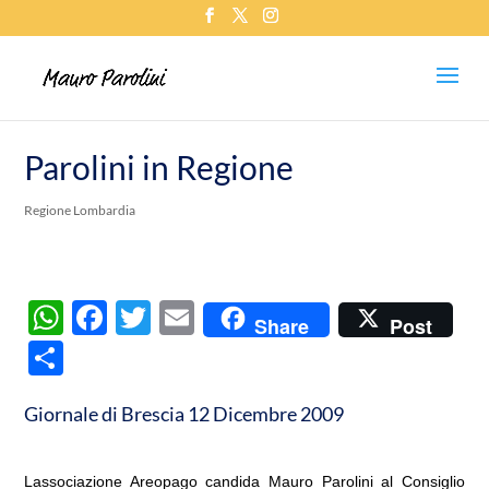
Parolini in Regione
Regione Lombardia
W
F
T
E
Share
Post
h
ac
w
m
C
at
e
itt
ail
o
s
b
er
Giornale di Brescia 12 Dicembre 2009
n
A
o
di
Lassociazione Areopago candida Mauro Parolini al Consiglio