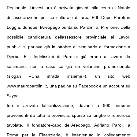
p
o
vi
p
k
Regionale. Linvestitura è arrivata giovedì alla cena di Natale
di
dellassociazione politico culturale di area Pdl. Dopo Paroli in
Loggia, dunque, lAreopago punta su Parolini al Pirellone. Della
possibile candidatura dellassessore provinciale ai Lavori
pubblici si parlava già in ottobre al seminario di formazione a
Djerba. E i fedelissimi di Parolini già erano al lavoro da
settimane: non a caso cè già un volantino promozionale
(slogan «Una strada insieme»), un sito web
www.mauroparolini.it, una pagina su Facebook e un account su
Skype.
Ieri è arrivata lufficializzazione, davanti a 900 persone
provenienti da tutta la provincia, sparse su lunghe e rumorose
tavolate. Il fondatore-capo dellAreopago, Adriano Paroli, a
Roma per la Finanziaria, è intervenuto in collegamento