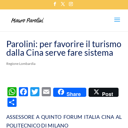
Parolini: per favorire il turismo
dalla Cina serve fare sistema
Regione Lombardia
W
F
T
E
Share
Post
h
ac
w
m
C
at
e
itt
ail
o
s
b
er
ASSESSORE A QUINTO FORUM ITALIA CINA AL
n
POLITECNICO DI MILANO