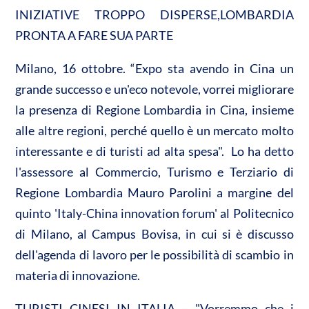
A
o
di
INIZIATIVE TROPPO DISPERSE,LOMBARDIA
p
o
vi
PRONTA A FARE SUA PARTE
p
k
di
Milano, 16 ottobre. “Expo sta avendo in Cina un
grande successo e un'eco notevole, vorrei migliorare
la presenza di Regione Lombardia in Cina, insieme
alle altre regioni, perché quello è un mercato molto
interessante e di turisti ad alta spesa". Lo ha detto
l'assessore al Commercio, Turismo e Terziario di
Regione Lombardia Mauro Parolini a margine del
quinto 'Italy-China innovation forum' al Politecnico
di Milano, al Campus Bovisa, in cui si è discusso
dell'agenda di lavoro per le possibilità di scambio in
materia di innovazione.
TURISTI CINESI IN ITALIA – "Vorremmo che i