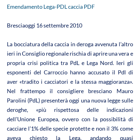
A
o
di
Emendamento Lega-PDL caccia PDF
p
o
vi
p
k
di
Bresciaoggi 16 settembre 2010
La bocciatura della caccia in deroga avvenuta l’altro
ieri in Consiglio regionale rischia di aprire una vera e
propria crisi politica tra PdL e Lega Nord. Ieri gli
esponenti del Carroccio hanno accusato il Pdl di
aver «tradito i cacciatori e la stessa maggioranza».
Nel frattempo il consigliere bresciano Mauro
Parolini (PdL) presenterà oggi una nuova legge sulle
deroghe, «più rispettosa delle indicazioni
dell’Unione Europea, ovvero con la possibilità di
cacciare l’1% delle specie protette e non il 3% come
aveva chiesto la Lega, andando quasi