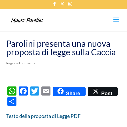
Parolini presenta una nuova
proposta di legge sulla Caccia
Regione Lombardia
W
F
T
E
Share
Post
h
ac
w
m
C
at
e
itt
ail
o
s
b
er
Testo della proposta di Legge PDF
n