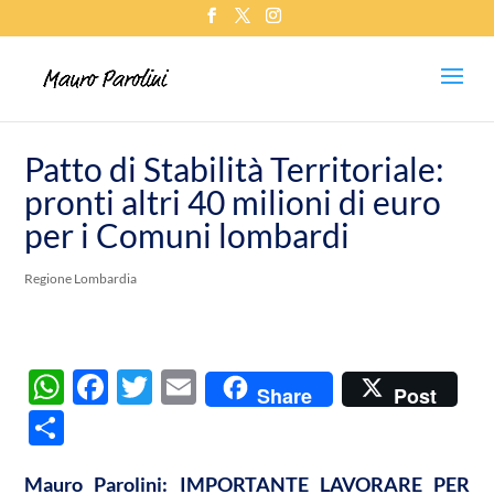
Patto di Stabilità Territoriale:
pronti altri 40 milioni di euro
per i Comuni lombardi
Regione Lombardia
W
F
T
E
Share
Post
h
ac
w
m
C
at
e
itt
ail
o
s
b
er
Mauro Parolini: IMPORTANTE LAVORARE PER