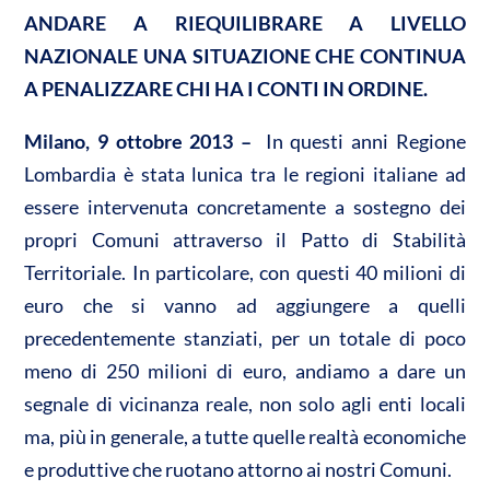
n
ANDARE A RIEQUILIBRARE A LIVELLO
A
o
di
NAZIONALE UNA SITUAZIONE CHE CONTINUA
p
o
vi
A PENALIZZARE CHI HA I CONTI IN ORDINE.
p
k
di
Milano, 9 ottobre 2013 – 
In questi anni Regione
Lombardia è stata lunica tra le regioni italiane ad
essere intervenuta concretamente a sostegno dei
propri Comuni attraverso il Patto di Stabilità
Territoriale. In particolare, con questi 40 milioni di
euro che si vanno ad aggiungere a quelli
precedentemente stanziati, per un totale di poco
meno di 250 milioni di euro, andiamo a dare un
segnale di vicinanza reale, non solo agli enti locali
ma, più in generale, a tutte quelle realtà economiche
e produttive che ruotano attorno ai nostri Comuni.