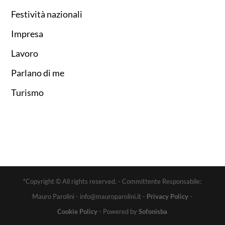
Festività nazionali
Impresa
Lavoro
Parlano di me
Turismo
"Copyright © All rights reserved. - Committente Responsabile:
Mauro Parolini - info@mauroparolini.it -
Privacy Policy
-
Cookie Policy
- Powered by
Sofonisba