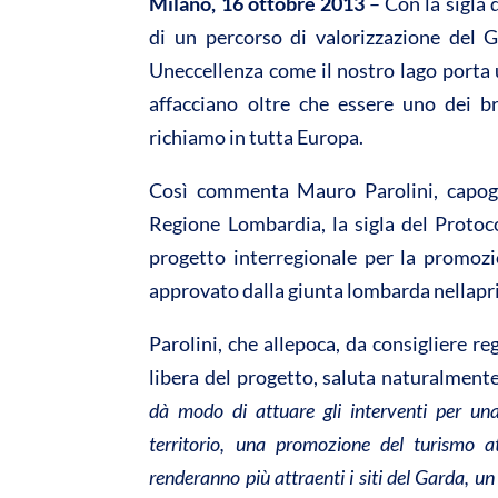
A
o
Milano, 16 ottobre 2013
– Con la sigla 
p
o
di un percorso di valorizzazione del G
p
k
Uneccellenza come il nostro lago porta 
affacciano oltre che essere uno dei b
richiamo in tutta Europa.
Così commenta Mauro Parolini, capogru
Regione Lombardia, la sigla del Protoco
progetto interregionale per la promozi
approvato dalla giunta lombarda nellapr
Parolini, che allepoca, da consigliere re
libera del progetto, saluta naturalmente
dà modo di attuare gli interventi per una 
territorio, una promozione del turismo a
renderanno più attraenti i siti del Garda, u