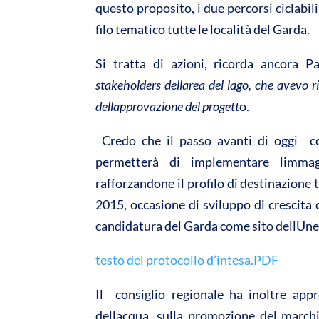
questo proposito, i due percorsi ciclab
filo tematico tutte le località del Garda.
Si tratta di azioni, ricorda ancora Par
stakeholders dellarea del lago, che avevo 
dellapprovazione del progett
o.
Credo che il passo avanti di oggi  c
permetterà di implementare limma
rafforzandone il profilo di destinazione t
2015, occasione di sviluppo di crescita o
candidatura del Garda come sito dellUne
testo del protocollo d’intesa.PDF
Il consiglio regionale ha inoltre app
dellacqua, sulla promozione del march