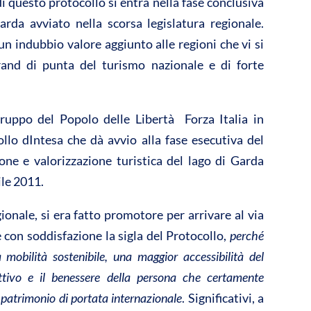
vi
di questo protocollo si entra nella fase conclusiva
di
arda avviato nella scorsa legislatura regionale.
un indubbio valore aggiunto alle regioni che vi si
rand di punta del turismo nazionale e di forte
ppo del Popolo delle Libertà  Forza Italia in
llo dIntesa che dà avvio alla fase esecutiva del
one e valorizzazione turistica del lago di Garda
ile 2011.
gionale, si era fatto promotore per arrivare al via
 con soddisfazione la sigla del Protocollo,
perché
mobilità sostenibile, una maggior accessibilità del
ttivo e il benessere della persona che certamente
n patrimonio di portata internazionale
. Significativi, a