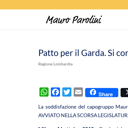
Patto per il Garda. Si c
Regione Lombardia
W
F
T
E
Share
h
ac
w
m
La soddisfazione del capogruppo M
at
e
itt
ail
AVVIATO NELLA SCORSA LEGISLATUR
s
b
er