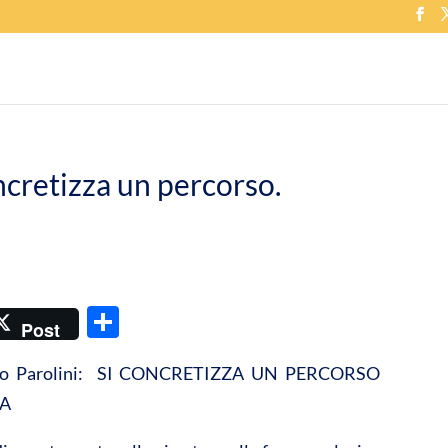
oncretizza un percorso.
C
Post
o
auro Parolini: SI CONCRETIZZA UN PERCORSO
n
A
di