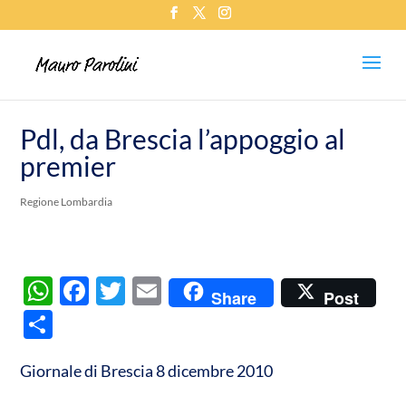
Pdl, da Brescia l’appoggio al
premier
Regione Lombardia
W
F
T
E
Share
Post
h
ac
w
m
C
at
e
itt
ail
o
s
b
er
Giornale di Brescia 8 dicembre 2010
n