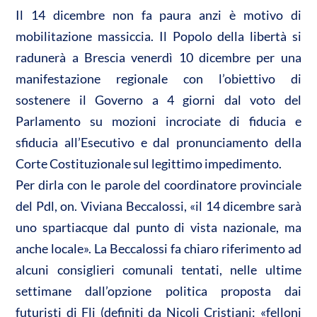
A
o
di
Il 14 dicembre non fa paura anzi è motivo di
p
o
vi
mobilitazione massiccia. Il Popolo della libertà si
p
k
di
radunerà a Brescia venerdì 10 dicembre per una
manifestazione regionale con l’obiettivo di
sostenere il Governo a 4 giorni dal voto del
Parlamento su mozioni incrociate di fiducia e
sfiducia all’Esecutivo e dal pronunciamento della
Corte Costituzionale sul legittimo impedimento.
Per dirla con le parole del coordinatore provinciale
del Pdl, on. Viviana Beccalossi, «il 14 dicembre sarà
uno spartiacque dal punto di vista nazionale, ma
anche locale». La Beccalossi fa chiaro riferimento ad
alcuni consiglieri comunali tentati, nelle ultime
settimane dall’opzione politica proposta dai
futuristi di Fli (definiti da Nicoli Cristiani: «felloni