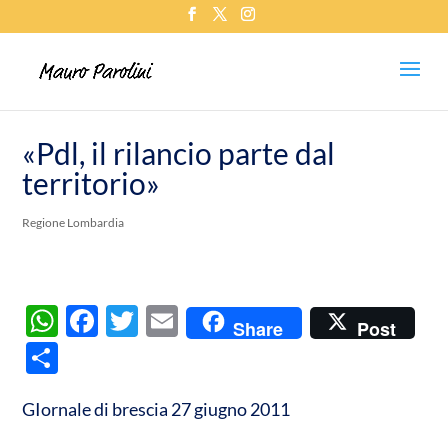
«Pdl, il rilancio parte dal
territorio»
Regione Lombardia
W
F
T
E
Share
Post
h
ac
w
m
C
at
e
itt
ail
o
s
b
er
GIornale di brescia 27 giugno 2011
n