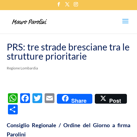
PRS: tre strade bresciane tra le
strutture prioritarie
Regione Lombardia
W
F
T
E
Share
Post
h
ac
w
m
C
at
e
itt
ail
o
s
b
er
Consiglio Regionale / Ordine del Giorno a firma
n
Parolini