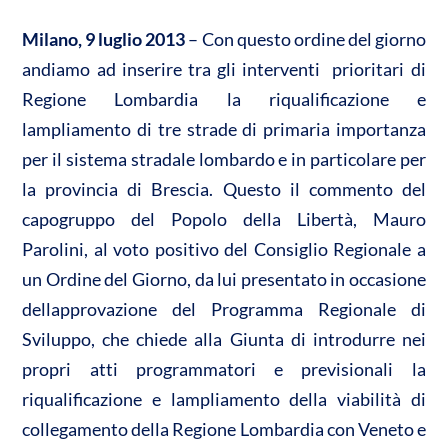
A
o
di
p
o
vi
Milano, 9 luglio 2013
– Con questo ordine del giorno
p
k
di
andiamo ad inserire tra gli interventi prioritari di
Regione Lombardia la riqualificazione e
lampliamento di tre strade di primaria importanza
per il sistema stradale lombardo e in particolare per
la provincia di Brescia. Questo il commento del
capogruppo del Popolo della Libertà, Mauro
Parolini, al voto positivo del Consiglio Regionale a
un Ordine del Giorno, da lui presentato in occasione
dellapprovazione del Programma Regionale di
Sviluppo, che chiede alla Giunta di introdurre nei
propri atti programmatori e previsionali la
riqualificazione e lampliamento della viabilità di
collegamento della Regione Lombardia con Veneto e