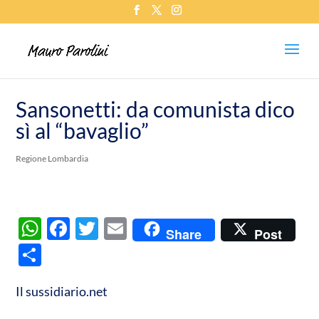
Sansonetti: da comunista dico
sì al “bavaglio”
Regione Lombardia
W
F
T
E
Share
Post
h
ac
w
m
C
at
e
itt
ail
o
s
b
er
Il sussidiario.net
n