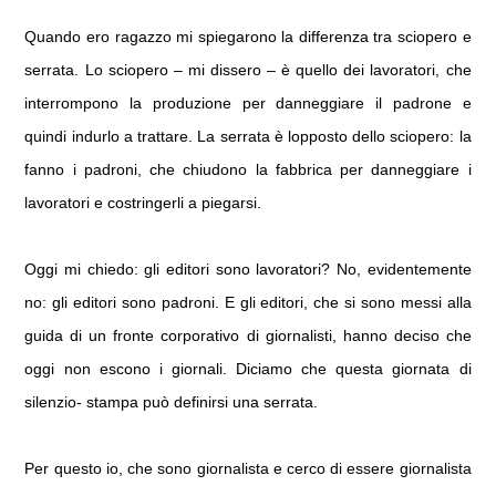
A
o
di
p
o
vi
Quando ero ragazzo mi spiegarono la differenza tra sciopero e
p
k
di
serrata. Lo sciopero – mi dissero – è quello dei lavoratori, che
interrompono la produzione per danneggiare il padrone e
quindi indurlo a trattare. La serrata è lopposto dello sciopero: la
fanno i padroni, che chiudono la fabbrica per danneggiare i
lavoratori e costringerli a piegarsi.
Oggi mi chiedo: gli editori sono lavoratori? No, evidentemente
no: gli editori sono padroni. E gli editori, che si sono messi alla
guida di un fronte corporativo di giornalisti, hanno deciso che
oggi non escono i giornali. Diciamo che questa giornata di
silenzio- stampa può definirsi una serrata.
Per questo io, che sono giornalista e cerco di essere giornalista